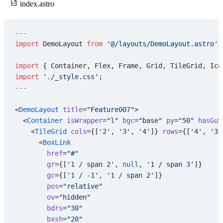
index.astro
---
import
 DemoLayout 
from
 '@/layouts/DemoLayout.astro'
;
import
 { Container, Flex, Frame, Grid, TileGrid, Ico
import
 './_style.css'
;
---
<
DemoLayout
 title
=
"Feature007"
>
  <
Container
 isWrapper
=
"l"
 bgc
=
"base"
 py
=
"50"
 hasGut
    <
TileGrid
 cols
={[
'2'
, 
'3'
, 
'4'
]} 
rows
={[
'4'
, 
'3'
      <
BoxLink
        href
=
"#"
        gr
={[
'1 / span 2'
, 
null
, 
'1 / span 3'
]}
        gc
={[
'1 / -1'
, 
'1 / span 2'
]}
        pos
=
"relative"
        ov
=
"hidden"
        bdrs
=
"30"
        bxsh
=
"20"