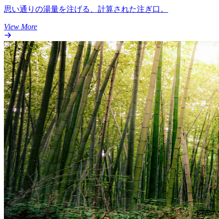
思い通りの湯量を注げる、計算された注ぎ口。
View More