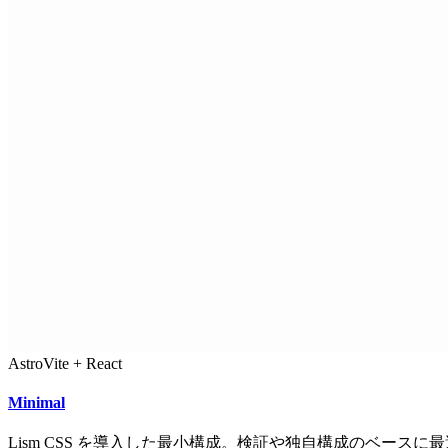
Astro
Vite + React
Minimal
Lism CSS を導入した最小構成。検証や独自構成のベースに