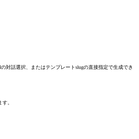
LIの対話選択、またはテンプレートslugの直接指定で生成でき
ます。