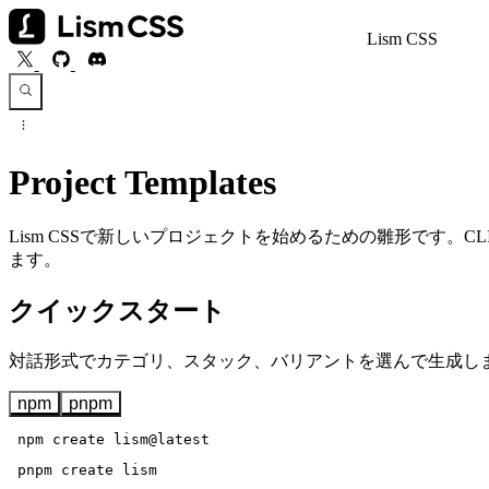
Lism CSS
Project Templates
Lism CSSで新しいプロジェクトを始めるための雛形です。C
ます。
クイックスタート
対話形式でカテゴリ、スタック、バリアントを選んで生成し
npm
pnpm
npm create lism@latest
pnpm create lism