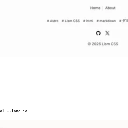
al --lang ja