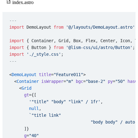
index.astro
---
import
 DemoLayout 
from
 '@/layouts/DemoLayout.astro'
;
import
 { Container, Grid, Box, Flex, Center, Icon, T
import
 { Button } 
from
 '@lism-css/ui/astro/Button'
;
import
 './_style.css'
;
---
<
DemoLayout
 title
=
"Feature011"
>
  <
Container
 isWrapper
=
"m"
 bgc
=
"base-2"
 py
=
"50"
 hasG
    <
Grid
      gt
={[
        '"title" "body" "link" / 1fr'
,
        null
,
        `"title link"
				 "body body" / auto
      ]}
      g
=
"40"