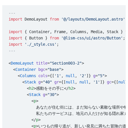
---
import
 DemoLayout 
from
 '@/layouts/DemoLayout.astro'
;
import
 { Container, Frame, Columns, Media, Stack } 
f
import
 { Button } 
from
 '@lism-css/ui/astro/Button'
;
import
 './_style.css'
;
---
<
DemoLayout
 title
=
"Section003-2"
>
  <
Container
 bgc
=
"base"
>
    <
Columns
 cols
={[
'1'
, 
null
, 
'2'
]} 
g
=
"5"
>
      <
Stack
 g
=
"40"
 gr
={[
null
, 
null
, 
'1'
]} 
gc
={[
null
        <
h2
>感動をその手に</
h2
>
        <
Stack
 g
=
"30"
>
          <
p
>
            あなたが住む街には、まだ知らない素敵な場所
            私たちのサービスは、地元の人だけが知る隠
          </
p
>
          <
p
>いつもの帰り道が、新しい発見に満ちた冒険の道