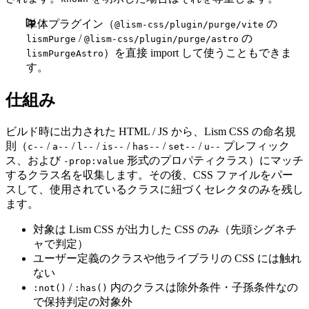
単体プラグイン（
の
@lism-css/plugin/purge/vite
/
の
lismPurge
@lism-css/plugin/purge/astro
）を直接 import して使うこともできま
lismPurgeAstro
す。
仕組み
ビルド時に出力された HTML / JS から、Lism CSS の命名規
則（
/
/
/
/
/
/
プレフィック
c--
a--
l--
is--
has--
set--
u--
ス、および
形式のプロパティクラス）にマッチ
-prop:value
するクラス名を収集します。その後、CSS ファイルをパー
スして、使用されているクラスに紐づくセレクタのみを残し
ます。
対象は Lism CSS が出力した CSS のみ（先頭シグネチ
ャで判定）
ユーザー定義のクラスや他ライブラリの CSS には触れ
ない
/
内のクラスは除外条件・子孫条件なの
:not()
:has()
で保持判定の対象外