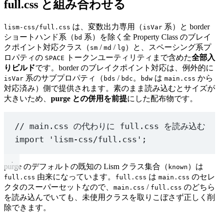
full.css と組み合わせる
は、変数出力専用（
系）と border
lism-css/full.css
isVar
ショートハンド系（
系）を除く全 Property Class のブレイ
bd
クポイント対応クラス（
/
/
）と、スペーシング系プ
sm
md
lg
ロパティの
トークンユーティリティまで含めた
全部入
SPACE
りビルド
です。border のブレイクポイント対応は、例外的に
系のサブプロパティ（
/
。
は
から
isVar
bds
bdc
bdw
main.css
対応済み）側で提供されます。素のまま読み込むとサイズが
大きいため、
purge との併用を前提
にした配布物です。
// main.css の代わりに full.css を読み込む
import
'lism-css/full.css'
;
purge のデフォルトの既知の Lism クラス集合（
）は
known
由来になっています。
は
のセレ
full.css
full.css
main.css
クタのスーパーセットなので、
/
のどちら
main.css
full.css
を読み込んでいても、未使用クラスを取りこぼさず正しく削
除できます。