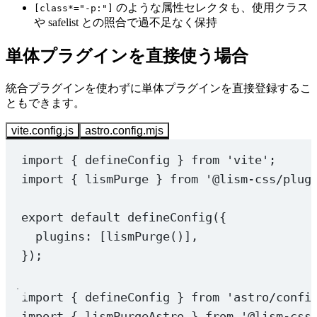
のような属性セレクタも、使用クラス
[class*="-p:"]
や safelist との照合で過不足なく保持
単体プラグインを直接使う場合
統合プラグインを使わずに単体プラグインを直接登録するこ
ともできます。
vite.config.js
astro.config.mjs
import
 { defineConfig } 
from
'vite'
;
import
 { lismPurge } 
from
'@lism-css/plug
export
default
defineConfig
({
plugins: [
lismPurge
()],
});
import
 { defineConfig } 
from
'astro/confi
import
 { lismPurgeAstro } 
from
'@lism-css