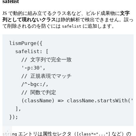
safelist
JS で動的に組み立てるクラス名など、ビルド成果物に
文字
列として現れないクラス
は静的解析で検出できません。誤っ
て削除されるのを防ぐには
に追加します。
safelist
lismPurge
({
safelist: [
// 文字列で完全一致
'-p:30'
,
// 正規表現でマッチ
/
^
-bgc:
/
,
// 関数で判定
(
className
) 
=>
 className.
startsWith
(
'
],
});
エントリは属性セレクタ（
など）の
string
[class*="..."]