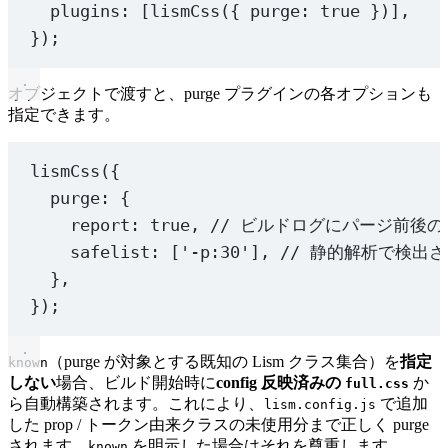
plugins: [
lismCss
({ purge: 
true
 })],
});
オブジェクトで渡すと、purge プラグインの各オプションも
指定できます。
lismCss
({
purge: {
report: 
true
, 
// ビルドログにパージ前後
safelist: [
'-p:30'
], 
// 静的解析で検出
},
});
（purge が対象とする既知の Lism クラス集合）を
指定
known
しない
場合、ビルド開始時に
config 反映済みの
か
full.css
ら自動構築されます。これにより、
で追加
lism.config.js
した prop / トークン由来クラスの未使用分まで正しく purge
されます。
を明示した場合はそれを尊重します。
known