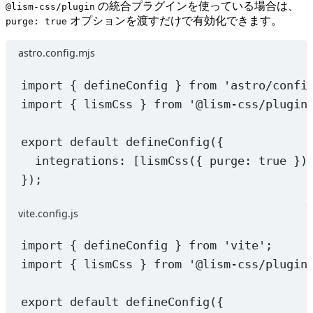
の統合プラグインを使っている場合は、
@lism-css/plugin
オプションを渡すだけで有効化できます。
purge: true
astro.config.mjs
import
 { defineConfig } 
from
'astro/confi
import
 { lismCss } 
from
'@lism-css/plugin
export
default
defineConfig
({
integrations: [
lismCss
({ purge: 
true
 })
});
vite.config.js
import
 { defineConfig } 
from
'vite'
;
import
 { lismCss } 
from
'@lism-css/plugin
export
default
defineConfig
({