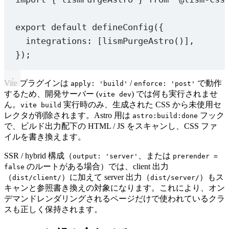
export
default
defineConfig
({
integrations: [
lismPurgeAstro
()],
});
Vite プラグインは
/
で動作
apply: 'build'
enforce: 'post'
するため、開発サーバー (
) では何も実行されませ
vite dev
ん。
実行時のみ、生成された CSS から未使用セ
vite build
レクタが削除されます。Astro 用は
フック
astro:build:done
で、ビルド出力配下の HTML / JS をスキャンし、CSS ファ
イルを書き換えます。
SSR / hybrid 構成（
、または
output: 'server'
prerender =
のルートがある場合）では、client 出力
false
（
）に加えて server 出力（
）もス
dist/client/
dist/server/
キャンと参照書き換えの対象になります。これにより、オン
デマンドレンダリングされるページだけで使われているクラ
スも正しく保持されます。