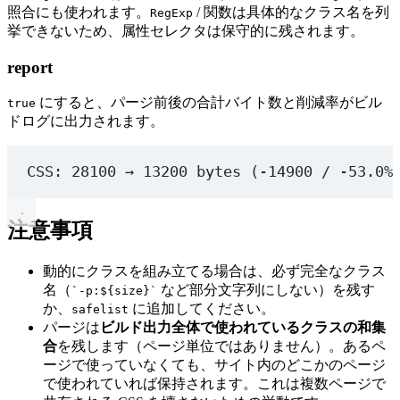
照合にも使われます。
/ 関数は具体的なクラス名を列
RegExp
挙できないため、属性セレクタは保守的に残されます。
report
にすると、パージ前後の合計バイト数と削減率がビル
true
ドログに出力されます。
CSS: 28100 → 13200 bytes (-14900 / -53.0%
注意事項
動的にクラスを組み立てる場合は、必ず完全なクラス
名（
など部分文字列にしない）を残す
`-p:${size}`
か、
に追加してください。
safelist
パージは
ビルド出力全体で使われているクラスの和集
合
を残します（ページ単位ではありません）。あるペ
ージで使っていなくても、サイト内のどこかのページ
で使われていれば保持されます。これは複数ページで