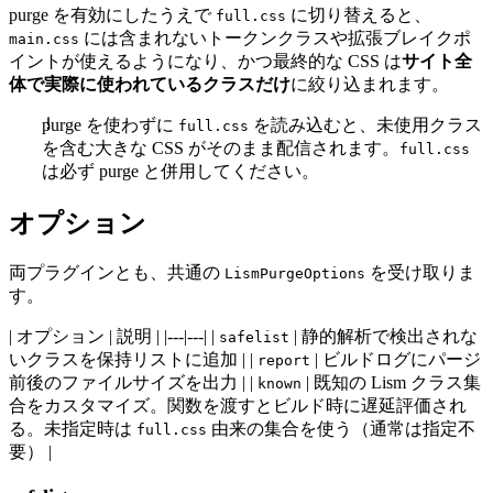
purge を有効にしたうえで
に切り替えると、
full.css
には含まれないトークンクラスや拡張ブレイクポ
main.css
イントが使えるようになり、かつ最終的な CSS は
サイト全
体で実際に使われているクラスだけ
に絞り込まれます。
purge を使わずに
を読み込むと、未使用クラス
full.css
を含む大きな CSS がそのまま配信されます。
full.css
は必ず purge と併用してください。
オプション
両プラグインとも、共通の
を受け取りま
LismPurgeOptions
す。
| オプション | 説明 | |---|---| |
| 静的解析で検出されな
safelist
いクラスを保持リストに追加 | |
| ビルドログにパージ
report
前後のファイルサイズを出力 | |
| 既知の Lism クラス集
known
合をカスタマイズ。関数を渡すとビルド時に遅延評価され
る。未指定時は
由来の集合を使う（通常は指定不
full.css
要） |