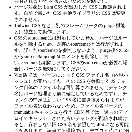
共有される CSS を壊さないための挙動です。
パージ対象は Lism CSS が出力した CSS に限定されま
す。自前で書いた CSS や他ライブラリの CSS は変更
されません。
Tailwind CSS など、別のフレームワークの purge 機能
とは独立して動作します。
CSSのsourcemapには対応していません。パージはルー
ルを削除するため、既存のsourcemapとは行がずれま
す。誤ったsourcemapを参照しないよう、purge後のCSS
から
コメントを削除し、古
sourceMappingURL
い
も削除します。CSSのsourcemapが必要な場
.css.map
合はパージを無効にしてください。
Vite 版では、パージによって CSS ファイル名（内容ハ
ッシュ）が変わっても、その CSS を参照する JS チャ
ンク自体のファイル名は再計算されません（チャンク
名はパージ処理より前に確定しているためです）。チ
ャンクの中身は新しい CSS 名に書き換えられますが、
ファイル名は変わらないため、ファイル名ベースの
immutable キャッシュを行う CDN 等では、過去のデプ
ロイでキャッシュされた古いチャンクが配信され続け
ると、存在しない旧 CSS 名を参照して 404 になる可能
性があります。該当する環境では、デプロイ時に CDN