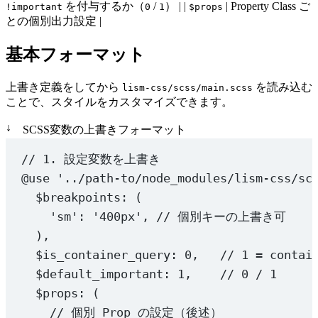
を付与するか（
/
） | |
| Property Class ご
!important
0
1
$props
との個別出力設定 |
基本フォーマット
上書き定義をしてから
を読み込む
lism-css/scss/main.scss
ことで、スタイルをカスタマイズできます。
↓
SCSS変数の上書きフォーマット
// 1. 設定変数を上書き
@use
'../path-to/node_modules/lism-css/sc
$breakpoints
: (
'sm'
: 
'400px'
, 
// 個別キーの上書き可
),
$is_container_query
: 
0
,   
// 1 = contai
$default_important
: 
1
,    
// 0 / 1
$props
: (
// 個別 Prop の設定（後述）