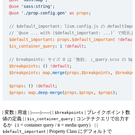
@use
 'sass:string'
;
@use
 './prop-config.gen'
 as
 props
;
// $default_important: lism.config.js の default
// `@use ... with ($default_important: ..
$default_important
: 
props
.
$default_important
 !defaul
$is_container_query
: 
1
 !default
;
// breakpoints: サイズ 0 は「無効」（_query.scss の b
$breakpoints
: () 
!default
;
$breakpoints
: 
map
.
merge
(
props
.
$breakpoints
, 
$breakpo
$props
: () 
!default
;
$props
: 
map
.
deep-merge
(
props
.
$props
, 
$props
);
| 変数 | 用途 | |------|------| |
| ブレイクポイント数
$breakpoints
値の定義 | |
| コンテナクエリで出力す
$is_container_query
るか（
= container query /
= media query） | |
1
0
| Property Class にデフォルトで
$default_important