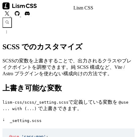
Lism CSS
SCSS でのカスタマイズ
SCSSの変数を上書きすることで、出力されるクラスやブレ
イクポイントを調整できます。純 SCSS 構成など、Vite /
Astro プラグインを使わない構成向けの方法です。
上書き可能な変数
で定義している変数を
lism-css/scss/_setting.scss
@use
で上書きできます。
... with (...)
↓
_setting.scss
@use
 'sass:map'
;