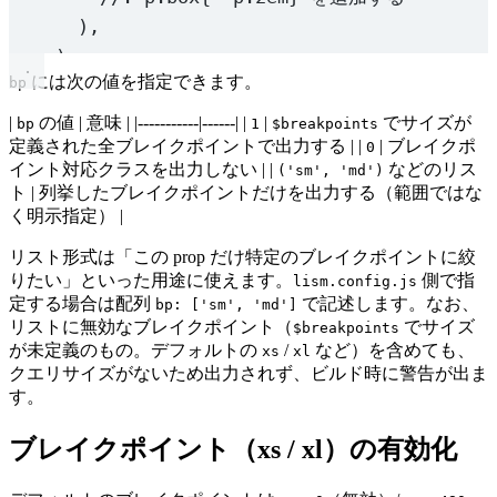
),
)
には次の値を指定できます。
bp
);
|
の値 | 意味 | |-----------|------| |
|
でサイズが
bp
1
$breakpoints
@use
'../path-to/node_modules/lism-css/sc
定義された全ブレイクポイントで出力する | |
| ブレイクポ
0
イント対応クラスを出力しない | |
などのリス
('sm', 'md')
ト | 列挙したブレイクポイントだけを出力する（範囲ではな
く明示指定） |
リスト形式は「この prop だけ特定のブレイクポイントに絞
りたい」といった用途に使えます。
側で指
lism.config.js
定する場合は配列
で記述します。なお、
bp: ['sm', 'md']
リストに無効なブレイクポイント（
でサイズ
$breakpoints
が未定義のもの。デフォルトの
/
など）を含めても、
xs
xl
クエリサイズがないため出力されず、ビルド時に警告が出ま
す。
ブレイクポイント（xs / xl）の有効化