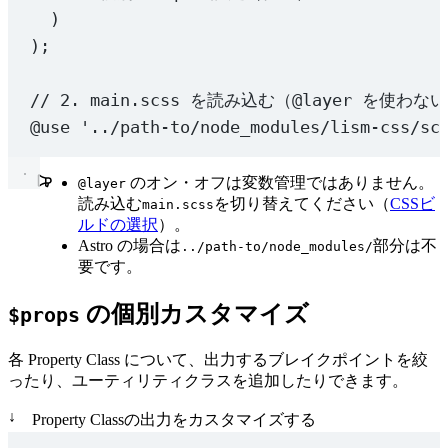
)
);
// 2. main.scss を読み込む（@layer を使わない場
@use
'../path-to/node_modules/lism-css/sc
のオン・オフは変数管理ではありません。
@layer
読み込む
を切り替えてください（
CSSビ
main.scss
ルドの選択
）。
Astro の場合は
部分は不
../path-to/node_modules/
要です。
の個別カスタマイズ
$props
各 Property Class について、出力するブレイクポイントを絞
ったり、ユーティリティクラスを追加したりできます。
↓
Property Classの出力をカスタマイズする