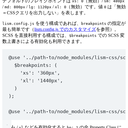
デフォルトのブレイクポイントは
（無効）/
xs: 0
sm: 480px
/
/
/
（無効）です。値
は「無効
md: 800px
lg: 1120px
xl: 0
0
＝CSSクエリを出力しない」を表します。
を使う構成であれば、
の指定が
lism.config.js
breakpoints
最も簡単です（
lism.config.js でのカスタマイズ
を参照）。
SCSS を直接利用する構成では、
での SCSS 変
$breakpoints
数上書きによる有効化も利用できます。
@use
'../path-to/node_modules/lism-css/sc
$breakpoints
: (
'xs'
: 
'360px'
,
'xl'
: 
'1440px'
,
)
);
@use
'../path-to/node_modules/lism-css/sc
/
などを有効化すると
の全 Property Class に
xs
xl
bp: 1