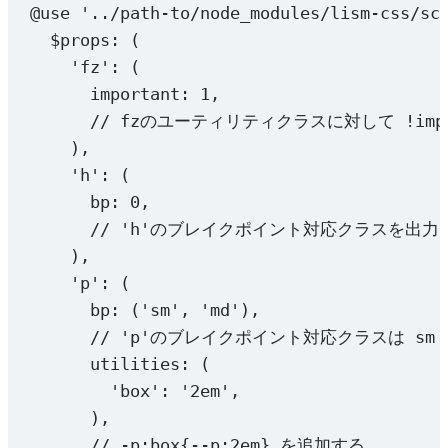
@use
'../path-to/node_modules/lism-css/sc
$props
: (
'fz'
: (
important: 
1
,
// fzのユーティリティクラスに対して !impo
),
'h'
: (
bp: 
0
,
// 'h'のブレイクポイント対応クラスを出
),
'p'
: (
bp: (
'sm'
, 
'md'
),
// 'p'のブレイクポイント対応クラスは sm 
utilities: (
'box'
: 
'2em'
,
),
//.-p:box{--p:2em} を追加する