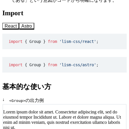
である」という意図がコードから明確になります。
Import
React
Astro
import
 { Group } 
from
 'lism-css/react'
;
import
 { Group } 
from
 'lism-css/astro'
;
基本的な使い方
↓
の出力例
<Group>
Lorem ipsum dolor sit amet. Consectetur adipiscing elit, sed do
eiusmod tempor Incididunt ut. Labore et dolore magna aliqua. Ut
enim ad minim veniam, quis nostrud exercitation ullamco laboris
nisi ut.