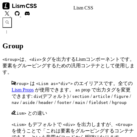
Lism CSS
Group
は、
タグを出力するLismコンポーネントです。
<Group>
<div>
要素をグルーピングするための汎用コンテナとして使用しま
す。
は
のエイリアスです。全ての
<Group>
<Lism as="div">
Lism Props
が使用できます。
prop で出力タグを変更
as
できます:
(デフォルト) /
/
/
/
div
section
article
figure
/
/
/
/
/
/
nav
aside
header
footer
main
fieldset
hgroup
との違い
<Lism>
もデフォルトで
を出力しますが、
<Lism>
<div>
<Group>
を使うことで「これは要素をグルーピングするコンテナ