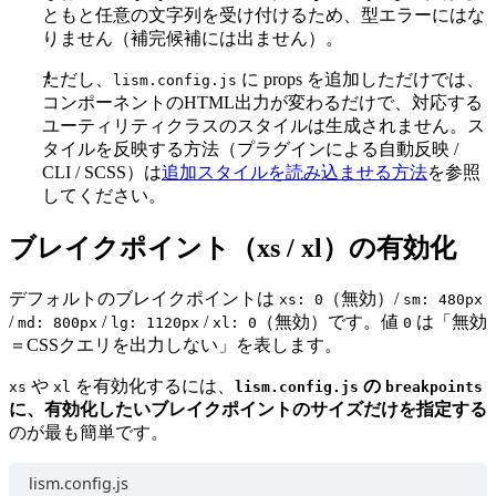
ともと任意の文字列を受け付けるため、型エラーにはな
  },
    // Note: bg系（bgclip）より後にくるように。
りません（補完候補には出ません）。
    prop: 
'color'
,
  // line-height: CSS 変数を持たないカタログ専用（pro
    presets: [
'base'
, 
'text'
, 
'text-2'
, 
'brand'
, 
'ac
ただし、
に props を追加しただけでは、
lism.config.js
  lh: { base: 
'-'
, xs: 
'-'
, s: 
'-'
, l: 
'-'
 },
    token: 
'color'
,
コンポーネントのHTML出力が変わるだけで、対応する
    exUtility: {
ユーティリティクラスのスタイルは生成されません。ス
  // letter-spacing
      inherit: { color: 
'inherit'
 }, 
// --c ではなく
タイルを反映する方法（プラグインによる自動反映 /
  lts: { base: 
'normal'
, s: 
'-0.025em'
, l: 
'0.05em'
,
      // mix: {'--_c1:currentColor;--_c2:transparent
CLI / SCSS）は
追加スタイルを読み込ませる方法
を参照
    },
してください。
  // opacity（音楽の強弱記号 piano 系列に由来）
    alwaysVar: 
1
,
  o: { mp: 
'0.9'
, p: 
'0.75'
, pp: 
'0.5'
, ppp: 
'0.25'
 
  },
ブレイクポイント（xs / xl）の有効化
  keycolor: { isVar: 
1
, token: 
'color'
 },
  // border-radius: inner は .set 系の計算値（手書
  bd: { prop: 
'border'
, presets: [
'none'
] },
デフォルトのブレイクポイントは
（無効）/
xs: 0
sm: 480px
  bdrs: { 
'10'
: 
'0.25rem'
, 
'20'
: 
'0.5rem'
, 
'30'
: 
'1r
  bds: { isVar: 
1
, presets: [
'dashed'
, 
'dotted'
, 
'do
/
/
/
（無効）です。値
は「無効
md: 800px
lg: 1120px
xl: 0
0
  bdc: {
＝CSSクエリを出力しない」を表します。
  // box-shadow: 構造変数 --shsz--*（手書き SCSS）
    isVar: 
1
,
や
を有効化するには、
の
  //  Memo: --shc は color.shadow（--shadow）の別
    presets: [
'brand'
, 
'accent'
, 
'divider'
, 
'keycolo
xs
xl
lism.config.js
breakpoints
に、有効化したいブレイクポイントのサイズだけを指定する
  bxsh: {
    utils: { current: 
'currentColor'
 },
のが最も簡単です。
    '10'
: 
'var(--shsz--10) var(--shc)'
,
    token: 
'color'
,
    '20'
: 
'var(--shsz--20) var(--shc)'
,
  },
lism.config.js
    '30'
: 
'var(--shsz--30) var(--shc)'
,
  bdw: { isVar: 
1
, bp: 
1
 }, 
// --bdw のみ