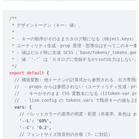
  fz: { prop: 
'fontSize'
, token: 
'fz'
, tokenClass: 
1
  fw: {
/**
    prop: 
'fontWeight'
,
 * デザイントークン（キー: 値）。
    token: 
'fw'
,
 *
    tokenClass: 
1
,
 * - キーの順序がそのままカタログ順になる（Object.keys）
    presets: [
'100'
, 
'200'
, 
'300'
, 
'400'
, 
'500'
, 
'60
 * ユーティリティ生成・prop 受理・型導出はすべてこのキー
  },
 * - 値はビルド時に生成 SCSS（`base/tokens/_tokens.g
  ff: { prop: 
'fontFamily'
, token: 
'ff'
, tokenClass:
 * - 値 `'-'` は「カタログに登録するがcssの出力はしない
  fs: { prop: 
'fontStyle'
, presets: [
'italic'
], shor
 */
  lh: {
export
 default
 {
    prop: 
'--hl'
,
  // 構造変数: 他トークンの計算式から参照される、出力専用
    isVar: 
1
,
  //  - props からは参照されない（ユーティリティ生成・pr
    token: 
'hl'
,
  //  - キーがそのまま CSS 変数名になる（[[token-var-
    tokenClass: 
1
,
  //  - lism.config の tokens.vars で既存キ
    utils: { 
'1'
: 
'0px'
 },
  vars: {
  },
    // パレットカラーの基準の明度・彩度（赤基準。各色は pa
  hl: {
    '--L'
: 
'60%'
,
    prop: 
'--hl'
,
    '--C'
: 
'0.2'
,
    isVar: 
1
,
    // フォントサイズ倍音列の分母（7~ に対応）
    token: 
'hl'
,