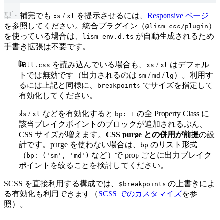
    '80'
: 
'calc(var(--s-unit) * 34)'
, 
// ≒ 272px
  'bdrs-tr'
: { prop: 
'borderTopRightRadius'
, token: 
  },
  'bdrs-br'
: { prop: 
'borderBottomRightRadius'
, toke
型・補完でも
/
を提示させるには、
Responsive ページ
xs
xl
  'bdrs-bl'
: { prop: 
'borderBottomLeftRadius'
, token
を参照してください。統合プラグイン（
）
@lism-css/plugin
  // flow: lang スコープ上書きありのため手書き SCSS。
  'bdrs-ss'
: { prop: 
'borderStartStartRadius'
, token
を使っている場合は、
が自動生成されるため
lism-env.d.ts
  flow: { s: 
'-'
 },
  'bdrs-se'
: { prop: 
'borderStartEndRadius'
, token: 
手書き拡張は不要です。
  'bdrs-es'
: { prop: 
'borderEndStartRadius'
, token: 
を読み込んでいる場合も、
/
はデフォル
full.css
xs
xl
  // content-size
  'bdrs-ee'
: { prop: 
'borderEndEndRadius'
, token: 
'b
トでは無効です（出力されるのは
/
/
）。利用す
sm
md
lg
  sz: { xs: 
'400px'
, s: 
'640px'
, m: 
'880px'
, l: 
'120
るには上記と同様に、
でサイズを指定して
breakpoints
} 
as
 const
;
  bxsh: { prop: 
'boxShadow'
, utils: { 
0
: 
'none'
 }, t
有効化してください。
  // position
/
などを有効化すると
の全 Property Class に
xs
xl
bp: 1
  pos: {
該当ブレイクポイントのブロックが追加されるぶん、
    prop: 
'position'
,
CSS サイズが増えます。
CSS purge との併用が前提
の設
    presets: [
'static'
, 
'fixed'
, 
'sticky'
, 
'relative
計です。purge を使わない場合は、
のリスト形式
bp
    bp: 
1
,
（
など）で prop ごとに出力ブレイク
bp: ('sm', 'md')
  },
ポイントを絞ることを検討してください。
  z: { prop: 
'zIndex'
, presets: [
'-1'
, 
'0'
, 
'1'
, 
'99
SCSS を直接利用する構成では、
の上書きによ
$breakpoints
  t: { prop: 
'top'
, utils: { 
0
: 
'0%'
 }, presets: [
'5
る有効化も利用できます（
SCSS でのカスタマイズ
を参
  l: { prop: 
'left'
, utils: { 
0
: 
'0%'
 }, presets: [
'
照）。
  r: { prop: 
'right'
, utils: { 
0
: 
'0%'
 }, presets: [
  b: { prop: 
'bottom'
, utils: { 
0
: 
'0%'
 }, presets: 