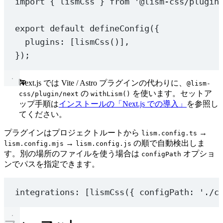
import
 { lismCss } 
from
'@lism-css/plugin
export
default
defineConfig
({
plugins: [
lismCss
()],
});
Next.js では Vite / Astro プラグインの代わりに、
@lism-
の
を使います。セットア
css/plugin/next
withLism()
ップ手順は
インストールの「Next.js での導入」
を参照し
てください。
プラグインはプロジェクトルートから
→
lism.config.ts
→
の順で自動検出しま
lism.config.mjs
lism.config.js
す。別の場所のファイルを使う場合は
オプショ
configPath
ンでパスを指定できます。
integrations
: [
lismCss
({ configPath: 
'./c