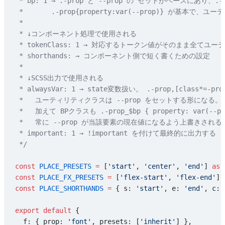
 * bp: 1 → .-prop と --prop の セットがベースにあり、.
 *       .-prop{property:var(--prop)} が基本で、ユ
 *
 * ↓コンポーネント処理で使用される
 * tokenClass: 1 → 対応するトークン値がそのまま全て
 * shorthands: → コンポーネント側で短く書くための設定
 *
 * ↓SCSS出力で使用される
 * alwaysVar: 1 → state変数扱い。 .-prop,[class*=-pr
 *   ユーティリティクラスは --prop をセットする形になる。
 *   加えて BPクラスも .-prop_$bp { property: var(--pr
 *   常に --prop が当該要素の現在値になるよう上書きされる（c
 * important: 1 → !important を付けて最終的に出力する
 */
const
 PLACE_PRESETS
 =
 [
'start'
, 
'center'
, 
'end'
] 
as
 
const
 PLACE_FX_PRESETS
 =
 [
'flex-start'
, 
'flex-end'
] 
const
 PLACE_SHORTHANDS
 =
 { s: 
'start'
, e: 
'end'
, c: 
export
 default
 {
  f: { prop: 
'font'
, presets: [
'inherit'
] },