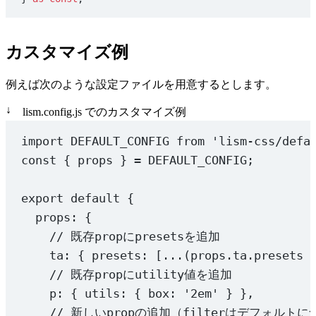
    neutral: 
'hsl(220, 2%, 80%)'
,
  'ov-x'
: { prop: 
'overflowX'
, presets: [
'clip'
, 
'au
    // shadow: 影の色。--shc（手書き SCSS）はこの変数
  'ov-y'
: { prop: 
'overflowY'
, presets: [
'clip'
, 
'au
    shadow: 
'hsl(220 4% 8% / 12%)'
,
  // overflow-clip-margin → safariで使えない
カスタマイズ例
  },
  ar: {
    prop: 
'aspectRatio'
,
例えば次のような設定ファイルを用意するとします。
  // パレットカラー: 基準の明度 --L / 彩度 --C（va
    presets: [
'21/9'
, 
'16/9'
, 
'3/2'
, 
'1/1'
], 
// 4/3,
  //  keycolor は :root に実値を持たないカタログ専用キ
    token: 
'ar'
,
↓
lism.config.js でのカスタマイズ例
  palette: {
    tokenClass: 
1
,
    red: 
'oklch(var(--L) var(--C) 20)'
,
    bp: 
1
,
import
 DEFAULT_CONFIG 
from
'lism-css/defa
    blue: 
'oklch(calc(var(--L) - 4%) calc(var(--C) +
  },
const
 { 
props
 } 
=
DEFAULT_CONFIG
;
    green: 
'oklch(calc(var(--L) + 4%) calc(var(--C) 
    yellow: 
'oklch(calc(var(--L) + 12%) calc(var(--C
  // size
export
default
 {
    purple: 
'oklch(calc(var(--L) - 4%) calc(var(--C)
  w: { prop: 
'width'
, utils: { fit: 
'fit-content'
 },
props: {
    orange: 
'oklch(calc(var(--L) + 6%) calc(var(--C)
  h: { prop: 
'height'
, utils: { fit: 
'fit-content'
 }
    pink: 
'oklch(calc(var(--L) + 2%) calc(var(--C) +
  'min-w'
: { prop: 
'minWidth'
, presets: [
'100%'
], to
// 既存propにpresetsを追加
    gray: 
'oklch(calc(var(--L) - 4%) calc(var(--C) /
  'max-w'
: { prop: 
'maxWidth'
, presets: [
'100%'
], to
ta: { presets: [
...
(props.ta.presets 
    white: 
'#fff'
,
  'min-h'
: { prop: 
'minHeight'
, presets: [
'100%'
], t
// 既存propにutility値を追加
    black: 
'#000'
,
  'max-h'
: { prop: 
'maxHeight'
, presets: [
'100%'
], t
p: { utils: { box: 
'2em'
 } },
    keycolor: 
'-'
,
  },
  contentSize: { isVar: 
1
, presets: [
's'
, 
'm'
, 
'l'
, 
// 新しいpropの追加（filterはデフォルト