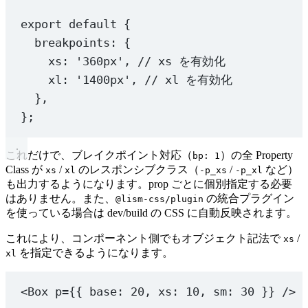
    '40'
: 
'var(--shsz--40) var(--shc)'
,
  'bd-x'
: { prop: 
'borderInline'
 },
export
default
 {
    '50'
: 
'var(--shsz--50) var(--shc)'
,
  'bd-y'
: { prop: 
'borderBlock'
 },
  },
  'bd-s'
: { prop: 
'borderInlineStart'
 },
breakpoints: {
  'bd-e'
: { prop: 
'borderInlineEnd'
 },
xs: 
'360px'
, 
// xs を有効化
  // aspect-ratio
  'bd-bs'
: { prop: 
'borderBlockStart'
 },
xl: 
'1400px'
, 
// xl を有効化
  ar: { og: 
'1.91/1'
 },
  'bd-be'
: { prop: 
'borderBlockEnd'
 },
},
  'bd-t'
: { prop: 
'borderTop'
 },
  // space: 構造変数 --s-unit（vars グループ）の倍数
  'bd-b'
: { prop: 
'borderBottom'
 },
};
  space: {
  'bd-l'
: { prop: 
'borderLeft'
 },
    '5'
: 
'calc(var(--s-unit) * 0.5)'
, 
// ≒ 4px
  'bd-r'
: { prop: 
'borderRight'
 },
これだけで、ブレイクポイント対応（
）の全 Property
bp: 1
    '10'
: 
'var(--s-unit)'
, 
// ≒ 8px
Class が
/
のレスポンシブクラス（
/
など）
xs
xl
-p_xs
-p_xl
    '15'
: 
'calc(var(--s-unit) * 1.5)'
, 
// ≒ 12px
  bdrs: {
も出力するようになります。prop ごとに個別指定する必要
    '20'
: 
'calc(var(--s-unit) * 2)'
, 
// ≒ 16px
    prop: 
'borderRadius'
,
はありません。また、
の統合プラグイン
@lism-css/plugin
    '25'
: 
'calc(var(--s-unit) * 2.5)'
, 
// ≒ 20px
    presets: [
'0'
],
を使っている場合は dev/build の CSS に自動反映されます。
    '30'
: 
'calc(var(--s-unit) * 3)'
, 
// ≒ 24px
    token: 
'bdrs'
,
    '35'
: 
'calc(var(--s-unit) * 4)'
, 
// ≒ 32px
    tokenClass: 
1
,
これにより、コンポーネント側でもオブジェクト記法で
/
xs
    '40'
: 
'calc(var(--s-unit) * 5)'
, 
// ≒ 40px
    bp: 
1
,
を指定できるようになります。
xl
    '50'
: 
'calc(var(--s-unit) * 8)'
, 
// ≒ 64px
    alwaysVar: 
1
,
    '60'
: 
'calc(var(--s-unit) * 13)'
, 
// ≒ 104px
  },
<
Box
p
=
{{ base: 
20
, xs: 
10
, sm: 
30
 }} />
    '70'
: 
'calc(var(--s-unit) * 21)'
, 
// ≒ 168px
  'bdrs-tl'
: { prop: 
'borderTopLeftRadius'
, token: 
'