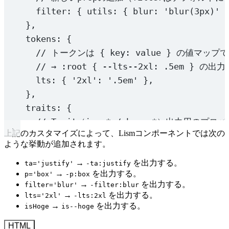
  sz: { prop: 
'inlineSize'
, token: 
'sz'
 },
filter: { utils: { blur: 
'blur(3px)'
 
  // font-size: 倍音列でのスケーリング（--fz-mol は v
  'min-sz'
: { prop: 
'minInlineSize'
, token: 
'sz'
 },
},
  fz: {
  'max-sz'
: {
tokens: {
    base: 
'1rem'
,
    prop: 
'maxInlineSize'
,
    '5xl'
: 
'calc(1em * var(--fz-mol) / (var(--fz-mol
// トークンは { key: value } の値マップ
    token: 
'sz'
,
    '4xl'
: 
'calc(1em * var(--fz-mol) / (var(--fz-mol
    tokenClass: 
1
,
// → :root { --lts--2xl: .5em 
    '3xl'
: 
'calc(1em * var(--fz-mol) / (var(--fz-mol
    presets: [
'full'
, 
'bleed'
],
lts: { 
'2xl'
: 
'.5em'
 },
    '2xl'
: 
'calc(1em * var(--fz-mol) / (var(--fz-mol
    exUtility: {
},
    xl: 
'calc(1em * var(--fz-mol) / (var(--fz-mol) -
      full: 
''
,
traits: {
    l: 
'calc(1em * var(--fz-mol) / (var(--fz-mol) - 
      bleed: 
''
,
    m: 
'1em'
,
    },
// Trait（is--* / has--*）出力用のプ
    s: 
'calc(1em * var(--fz-mol) / (var(--fz-mol) + 
  },
上記のカスタマイズによって、Lismコンポーネントでは次の
isHoge: 
'is--hoge'
,
    xs: 
'calc(1em * var(--fz-mol) / (var(--fz-mol) +
  bsz: { prop: 
'blockSize'
, token: 
'sz'
 },
ような挙動が追加されます。
},
    '2xs'
: 
'calc(1em * var(--fz-mol) / (var(--fz-mol
  'min-bsz'
: { prop: 
'minBlockSize'
, token: 
'sz'
 },
};
→
を出力する。
ta='justify'
-ta:justify
  },
  'max-bsz'
: { prop: 
'maxBlockSize'
, token: 
'sz'
 },
→
を出力する。
p='box'
-p:box
→
を出力する。
filter='blur'
-filter:blur
  // font-family
  // bg
→
を出力する。
lts='2xl'
-lts:2xl
  ff: {
  bg: { prop: 
'background'
 },
→
を出力する。
isHoge
is--hoge
    /* Base:
  bgi: { prop: 
'backgroundImage'
 },
     *   -apple-system/BlinkMacSystemFont → Ma
  bgr: { prop: 
'backgroundRepeat'
, presets: [
'no-rep
HTML