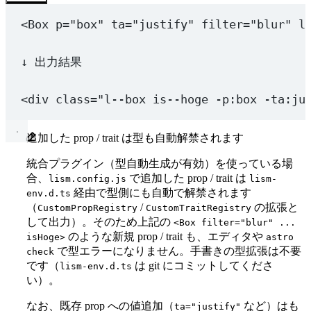
     *   'Hiragino Sans' → Macでの和文フォントの指定。こ
  bgp: { prop: 
'backgroundPosition'
, presets: [
'cent
     *   sans-serif: Mac=Hiragino系 / Win=Noto|Meiry
  bgsz: { prop: 
'backgroundSize'
, presets: [
'cover'
,
<
Box
p
=
"box"
ta
=
"justify"
filter
=
"blur"
l
     *
  // bga: { prop: 'backgroundAttachment' }, // fixed
     *   Note: system-ui は和文に游ゴシックが当たるた
  // bgo: { prop: 'backgroundOrigin' }, // border, p
↓ 出力結果
     */
  // bgblend: { prop: 'backgroundBlendMode' },
    base: 
"-apple-system, 'BlinkMacSystemFont', 'Hir
  // bgclip: {
    // Accent: 装飾用セリフ。初期状態はあくまで一例で
  // 	prop: 'backgroundClip',
<
div
class
=
"l--box is--hoge -p:box -ta:ju
    accent: 
'Georgia, serif'
,
  // 	presets: ['text'],
    // Mono: ui-monospace=各OSのUI等幅 / SFMono・M
  // },
追加した prop / trait は型も自動解禁されます
    mono: 
"ui-monospace, 'SFMono-Regular', Menlo, Co
  bgc: {
  },
    prop: 
'backgroundColor'
,
統合プラグイン（型自動生成が有効）を使っている場
    // keycolor は palette カタログ経由で var(--key
合、
で追加した prop / trait は
lism.config.js
lism-
  // font-weight
    presets: [
'base'
, 
'base-2'
, 
'text'
, 
'brand'
, 
'ac
経由で型側にも自動で解禁されます
env.d.ts
  fw: { light: 
'300'
, normal: 
'400'
, bold: 
'600'
 },
    // bdc と同様に currentColor を短く書けるようにする（
（
/
の拡張と
CustomPropRegistry
CustomTraitRegistry
    utils: { current: 
'currentColor'
 },
して出力）。そのため上記の
<Box filter="blur" ...
  // half-leading: --hl-unit は vars グループの構造変
    token: 
'color'
,
のような新規 prop / trait も、エディタや
isHoge>
astro
  hl: {
    exUtility: { inherit: { 
'background-color'
: 
'inh
で型エラーになりません。手書きの型拡張は不要
check
    base: 
'calc(var(--hl-unit) * 3)'
,
    alwaysVar: 
1
,
です（
は git にコミットしてくださ
lism-env.d.ts
    xs: 
'var(--hl-unit)'
,
  },
い）。
    s: 
'calc(var(--hl-unit) * 2)'
,
なお、既存 prop への値追加（
など）はも
ta="justify"
    l: 
'calc(var(--hl-unit) * 4)'
,
  c: {