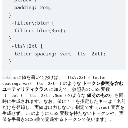
  fxw: { prop: 
'flexWrap'
, presets: [
'wrap'
], bp: 
1
 
padding
: 
2
em
;
  fxd: { prop: 
'flexDirection'
, presets: [
'column'
, 
}
  fx: { prop: 
'flex'
, presets: [
'1'
], bp: 
1
 },
.-filter
\:
blur
 {
  fxg: { prop: 
'flexGrow'
, presets: [
'1'
] },
  fxsh: { prop: 
'flexShrink'
, presets: [
'0'
] },
filter
: 
blur
(
3
px
);
  fxb: { prop: 
'flexBasis'
, bp: 
1
 },
}
.-lts
\:
2xl
 {
  // grid
letter-spacing
: 
var
(
--lts--2xl
);
  // gd: { prop: 'grid' },
}
  gt: {
    prop: 
'gridTemplate'
,
    bp: 
1
,
に値を書いておけば、
tokens
.-lts\:2xl { letter-
  },
のような
トークン参照を含む
spacing: var(--lts--2xl) }
  gta: { prop: 
'gridTemplateAreas'
, bp: 
1
 },
ユーティリティクラス
に加えて、参照先の CSS 変数
  gtc: {
（
のような
値そのもの
）も同
:root { --lts--2xl: .5em }
    prop: 
'gridTemplateColumns'
,
時に生成されます。なお、値に
を指定したキーは「名前
'-'
    presets: [
'subgrid'
],
だけを登録し、実値は出力しない」指定です（
宣言を
:root
    bp: 
1
,
生成せず、
のように CSS 変数を持たないトークンや、実
lh
  },
値を手書きSCSS側で定義するトークンで使います）。
  gtr: {