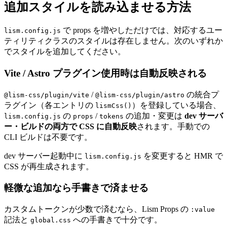
追加スタイルを読み込ませる方法
  i: { prop: 
'inset'
, utils: { 
0
: 
'0%'
 }, token: 
'sp
  'i-x'
: { prop: 
'insetInline'
, token: 
'space'
 },
で props を増やしただけでは、対応するユー
lism.config.js
  'i-y'
: { prop: 
'insetBlock'
, token: 
'space'
 },
ティリティクラスのスタイルは存在しません。次のいずれか
  'i-s'
: { prop: 
'insetInlineStart'
, token: 
'space'
 
でスタイルを追加してください。
  'i-e'
: { prop: 
'insetInlineEnd'
, token: 
'space'
 },
  'i-bs'
: { prop: 
'insetBlockStart'
, token: 
'space'
 
Vite / Astro プラグイン使用時は自動反映される
  'i-be'
: { prop: 
'insetBlockEnd'
, token: 
'space'
 },
/
の統合プ
@lism-css/plugin/vite
@lism-css/plugin/astro
  // space
ラグイン（各エントリの
）を登録している場合、
lismCss()
  p: {
の
/
の追加・変更は
dev サーバ
lism.config.js
props
tokens
    prop: 
'padding'
,
ー・ビルドの両方で CSS に自動反映
されます。手動での
    presets: [
'0'
],
CLI ビルドは不要です。
    token: 
'space'
,
    tokenClass: 
1
,
dev サーバー起動中に
を変更すると HMR で
lism.config.js
    alwaysVar: 
1
,
CSS が再生成されます。
    bp: 
1
,
軽微な追加なら手書きで済ませる
  },
  px: { prop: 
'paddingInline'
, presets: [
'0'
], token
カスタムトークンが少数で済むなら、Lism Props の
  py: { prop: 
'paddingBlock'
, presets: [
'0'
], token:
:value
記法と
への手書きで十分です。
global.css
  ps: { prop: 
'paddingInlineStart'
, token: 
'space'
, 