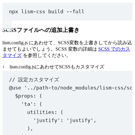
    presets: [
...
PLACE_PRESETS
, 
'stretch'
, 
...
PLACE_
npx
lism-css
build
--full
    shorthands: 
PLACE_SHORTHANDS
,
    bp: 
1
,
  },
SCSSファイルへの追加上書き
  ac: {
    prop: 
'alignContent'
,
lism.config.js にあわせて、SCSS変数を上書きしてから読み込
    presets: [
...
PLACE_PRESETS
, 
...
PLACE_FX_PRESETS
]
ませてもよいでしょう。SCSS 変数の詳細は
SCSS でのカス
    utils: { between: 
'space-between'
 },
タマイズ
を参照してください。
    shorthands: 
PLACE_SHORTHANDS
,
↓
    bp: 
1
,
lism.config.jsにあわせてSCSSもカスタマイズ
  },
// 設定カスタマイズ
  ji: {
    prop: 
'justifyItems'
,
@use
'../path-to/node_modules/lism-css/sc
    presets: [
...
PLACE_PRESETS
, 
'stretch'
, 
...
PLACE_
$props
: (
    shorthands: 
PLACE_SHORTHANDS
,
'ta'
: (
    bp: 
1
,
utilities: (
  },
  jc: {
'justify'
: 
'justify'
,
    prop: 
'justifyContent'
,
),
    presets: [
...
PLACE_PRESETS
, 
...
PLACE_FX_PRESETS
]