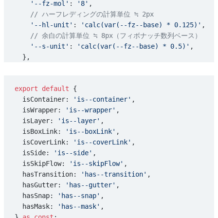
    '--fz-mol'
: 
'8'
,
    tokenClass: 
1
,
    // ハーフレディングの計算単位 ≒ 2px
    bp: 
1
,
    '--hl-unit'
: 
'calc(var(--fz--base) * 0.125)'
,
    // hl="0" で half-leading なし (--hl:0p
    // 余白の計算単位 ≒ 8px（フィボナッチ数列ベース）
    // lh="1"（互換ショートカット）の .-lh:1 と同じ出
    '--s-unit'
: 
'calc(var(--fz--base) * 0.5)'
,
    utils: { 
'0'
: 
'0px'
 },
  },
  },
  // セマンティックカラー
  lts: { prop: 
'letterSpacing'
, token: 
'lts'
, tokenC
  color: {
  ta: { prop: 
'textAlign'
, presets: [
'center'
, 
'left
export
 default
 {
    // base: 背景色
  td: { prop: 
'textDecoration'
, utils: { none: 
'none
  isContainer: 
'is--container'
,
    base: 
'hsl(220 0% 99%)'
,
  tt: { prop: 
'textTransform'
, utils: { upper: 
'uppe
  isWrapper: 
'is--wrapper'
,
    'base-2'
: 
'hsl(220 4% 95%)'
,
  // te: { prop: 'textEmphasis', presets: ['filled']
  isLayer: 
'is--layer'
,
    // text: コンテンツの文字色
  // tsh: { prop: 'textShadow' },
  isBoxLink: 
'is--boxLink'
,
    text: 
'hsl(220 0% 8%)'
,
  isCoverLink: 
'is--coverLink'
,
    'text-2'
: 
'hsl(220 4% 32%)'
,
  d: {
  isSide: 
'is--side'
,
    // divider: 境界線の色
    prop: 
'display'
,
  isSkipFlow: 
'is--skipFlow'
,
    divider: 
'hsl(220 4% 88%)'
,
    presets: [
'none'
, 
'block'
, 
'flex'
, 
'inline-flex'
  hasTransition: 
'has--transition'
,
    link: 
'oklch(50% 0.3 240)'
, 
// ≒ hsl(220, 90%, 4
    bp: 
1
,
  hasGutter: 
'has--gutter'
,
    brand: 
'#1e5f8c'
,
  },
  hasSnap: 
'has--snap'
,
    accent: 
'#d94a6a'
,
  o: { prop: 
'opacity'
, presets: [
'0'
], token: 
'o'
, 
  hasMask: 
'has--mask'
,
    // ライトモード・ダークモードのどちらでもブレンドし
  v: { prop: 
'visibility'
, presets: [
'hidden'
] },
} 
as
 const
;
    //  Memo: 黒からの変化の方がわかりづらいため、明るめ
  ov: { prop: 
'overflow'
, presets: [
'hidden'
, 
'auto'