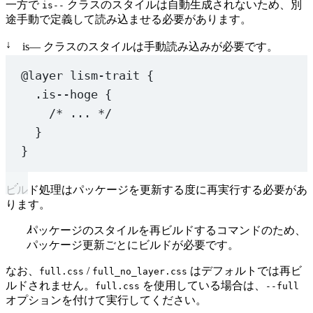
一方で
クラスのスタイルは自動生成されないため、別
    prop: 
'gridTemplateRows'
,
is--
途手動で定義して読み込ませる必要があります。
    presets: [
'subgrid'
],
    bp: 
1
,
↓
is— クラスのスタイルは手動読み込みが必要です。
  },
  gaf: { prop: 
'gridAutoFlow'
, presets: [
'row'
, 
'col
@layer
 lism-trait {
  gac: { prop: 
'gridAutoColumns'
 },
.is--hoge
 {
  gar: { prop: 
'gridAutoRows'
 },
/* ... */
  // grid item
}
  ga: { prop: 
'gridArea'
, utils: { 
'1/1'
: 
'1 / 1'
 },
}
  gc: { prop: 
'gridColumn'
, utils: { 
'1/-1'
: 
'1 / -1
  gr: { prop: 
'gridRow'
, utils: { 
'1/-1'
: 
'1 / -1'
 }
ビルド処理はパッケージを更新する度に再実行する必要があ
  gcs: { prop: 
'gridColumnStart'
 },
ります。
  gce: { prop: 
'gridColumnEnd'
 },
  grs: { prop: 
'gridRowStart'
 },
パッケージのスタイルを再ビルドするコマンドのため、
  gre: { prop: 
'gridRowEnd'
 },
パッケージ更新ごとにビルドが必要です。
  // places
なお、
/
はデフォルトでは再ビ
full.css
full_no_layer.css
  // -(ai|ac|ji|jc|aslf|jslf):   /    -$1:
ルドされません。
を使用している場合は、
full.css
--full
  ai: {
オプションを付けて実行してください。
    prop: 
'alignItems'
,