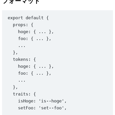
フォーマット
export
default
 {
props: {
hoge: { 
...
 },
foo: { 
...
 },
...
},
tokens: {
hoge: { 
...
 },
foo: { 
...
 },
...
},
traits: {
isHoge: 
'is--hoge'
,
setFoo: 
'set--foo'
,
...