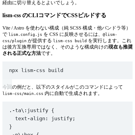
  mbe: { prop: 
'marginBlockEnd'
, presets: [
'auto'
], 
経由に切り替えるとよいでしょう。
  ml: { prop: 
'marginLeft'
, token: 
'space'
, tokenCla
  mr: { prop: 
'marginRight'
, token: 
'space'
, tokenCl
lism-css のCLIコマンドでCSSビルドする
  mt: { prop: 
'marginTop'
, token: 
'space'
, tokenClas
  mb: { prop: 
'marginBottom'
, token: 
'space'
, tokenC
Vite / Astro を使わない構成（純 SCSS 構成・他バンドラ等）
で
を CSS に反映させるには、
lism.config.js
@lism-
  g: {
が提供する
を実行します。これ
css/plugin
lism-css build
は後方互換専用ではなく、そのような構成向けの
現在も推奨
    prop: 
'gap'
,
される正式な方法
です。
    presets: [
'0'
, 
'inherit'
],
    exUtility: { inherit: { gap: 
'inherit'
 } },
    token: 
'space'
,
npx
lism-css
build
    tokenClass: 
1
,
    bp: 
1
,
  },
今回の例だと、以下のスタイルがこのコマンドによって
内に自動で生成されます。
  cg: { prop: 
'columnGap'
, token: 
'space'
, tokenClas
lism-css/main.css
  rg: { prop: 
'rowGap'
, token: 
'space'
, tokenClass: 
  cols: { isVar: 
1
, bp: 
1
 },
.-ta
\:
justify
 {
  rows: { isVar: 
1
, bp: 
1
 },
text-align
: 
justify
;
}
  // flex
  fxf: { prop: 
'flexFlow'
 },
.-p
\:
box
 {