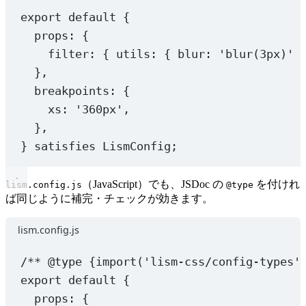
export
default
 {
props: {
filter: { utils: { blur: 
'blur(3px)'
 
},
breakpoints: {
xs: 
'360px'
,
},
} 
satisfies
LismConfig
;
（JavaScript）でも、JSDoc の
を付けれ
lism.config.js
@type
ば同じように補完・チェックが効きます。
lism.config.js
/** 
@type
{import('lism-css/config-types'
export
default
 {
props: {