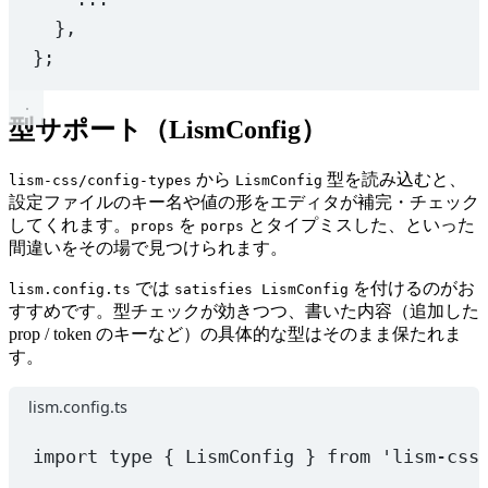
},
};
型サポート（LismConfig）
から
型を読み込むと、
lism-css/config-types
LismConfig
設定ファイルのキー名や値の形をエディタが補完・チェック
してくれます。
を
とタイプミスした、といった
props
porps
間違いをその場で見つけられます。
では
を付けるのがお
lism.config.ts
satisfies LismConfig
すすめです。型チェックが効きつつ、書いた内容（追加した
prop / token のキーなど）の具体的な型はそのまま保たれま
す。
lism.config.ts
import
type
 { LismConfig } 
from
'lism-css