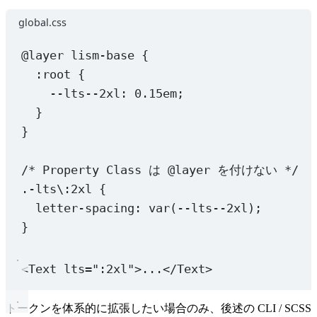
  pe: { prop: 
'paddingInlineEnd'
, token: 
'space'
, to
global.css
  pbs: { prop: 
'paddingBlockStart'
, token: 
'space'
, 
  pbe: { prop: 
'paddingBlockEnd'
, token: 
'space'
, to
  pl: { prop: 
'paddingLeft'
, token: 
'space'
, tokenCl
@layer
 lism-base {
  pr: { prop: 
'paddingRight'
, token: 
'space'
, tokenC
:root
 {
  pt: { prop: 
'paddingTop'
, token: 
'space'
, tokenCla
--lts--2xl
: 
0.15
em
;
  pb: { prop: 
'paddingBottom'
, token: 
'space'
, token
}
  m: {
}
    prop: 
'margin'
,
    presets: [
'auto'
, 
'0'
],
    token: 
'space'
,
/* Property Class は @layer を付けない */
    tokenClass: 
1
,
.-lts
\:
2xl
 {
    alwaysVar: 
1
,
letter-spacing
: 
var
(
--lts--2xl
);
    bp: 
1
,
  },
}
  mx: { prop: 
'marginInline'
, presets: [
'auto'
, 
'0'
]
  my: { prop: 
'marginBlock'
, presets: [
'auto'
, 
'0'
],
<
Text
lts
=
":2xl"
>...</
Text
>
  ms: { prop: 
'marginInlineStart'
, presets: [
'auto'
]
  me: { prop: 
'marginInlineEnd'
, presets: [
'auto'
], 
  mbs: { prop: 
'marginBlockStart'
, presets: [
'auto'
,
トークンを体系的に拡張したい場合のみ、後述の CLI / SCSS