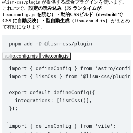
が提供する統合プラグインを使います。
@lism-css/plugin
これ1つで、
設定の読み込み（JS ランタイムが
を読む）・動的CSSビルド（dev/build で
lism.config.js
CSS に自動反映）・型自動生成（
）
がまとめ
lism-env.d.ts
て有効になります。
pnpm
add
-D
@lism-css/plugin
astro.config.mjs
vite.config.js
import
 { defineConfig } 
from
'astro/confi
import
 { lismCss } 
from
'@lism-css/plugin
export
default
defineConfig
({
integrations: [
lismCss
()],
});
import
 { defineConfig } 
from
'vite'
;