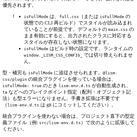
優先されます。
は、
（または
の
isFullMode
full.css
isFullMode
状態での CLI 再ビルド）でスタイルが読み込まれ
ていることが前提です。デフォルトの
の
main.css
まま有効にすると、出力されたクラスに対応する
スタイルが存在しない状態になります。
はビルド時の設定です。ランタイムの
isFullMode
では切り替えられませ
window._LISM_CSS_CONFIG_
ん。
型・補完も
に追従させられます。
isFullMode
@lism-
の統合プラグインを使っている場合は、
css/plugin
のとき
が自動生成され、
isFullMode: true
lism-env.d.ts
などへのブレイクポイント指定（配列・オブジェクト記
ta
法）も型エラーになりません。手書き拡張は不要です
（
は git にコミットしてください）。
lism-env.d.ts
統合プラグインを使わない場合は、プロジェクト直下の型定
義ファイル（例:
）で次のように拡張して
src/lism-env.d.ts
ください。