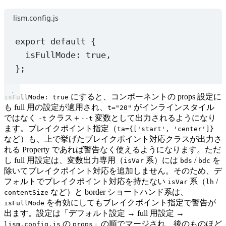
lism.config.js
export
default
 {
isFullMode: 
true
,
};
にすると、コンポーネントの props 設定に
isFullMode: true
も full 用の設定が適用され、
がインラインスタイル
t="20"
ではなく
クラス＋
変数として出力されるようになり
-t
--t
ます。ブレイクポイント指定（
ta={['start', 'center']}
など）も、上で挙げたブレイクポイント対応クラスが出力さ
れる Property であれば警告なく使えるようになります。ただ
し full 用設定は、変数出力専用（
系）には
/
を
isVar
bds
bdc
除いてブレイクポイント対応を追加しません。そのため、デ
フォルトでブレイクポイント対応を持たない
系（
/
isVar
lh
など）と border ショートハンド系は、
contentSize
を有効にしてもブレイクポイント指定で警告が
isFullMode
出ます。設定は「デフォルト設定 → full 用設定 →
の
」の順でマージされ、後のものほど
lism.config.js
props