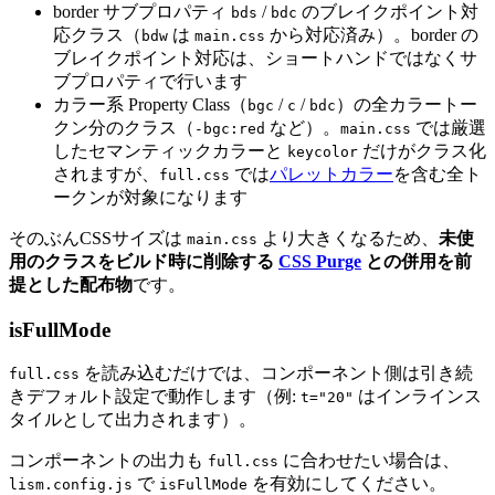
border サブプロパティ
/
のブレイクポイント対
bds
bdc
応クラス（
は
から対応済み）。border の
bdw
main.css
ブレイクポイント対応は、ショートハンドではなくサ
ブプロパティで行います
カラー系 Property Class（
/
/
）の全カラートー
bgc
c
bdc
クン分のクラス（
など）。
では厳選
-bgc:red
main.css
したセマンティックカラーと
だけがクラス化
keycolor
されますが、
では
パレットカラー
を含む全ト
full.css
ークンが対象になります
そのぶんCSSサイズは
より大きくなるため、
未使
main.css
用のクラスをビルド時に削除する
CSS Purge
との併用を前
提とした配布物
です。
isFullMode
を読み込むだけでは、コンポーネント側は引き続
full.css
きデフォルト設定で動作します（例:
はインラインス
t="20"
タイルとして出力されます）。
コンポーネントの出力も
に合わせたい場合は、
full.css
で
を有効にしてください。
lism.config.js
isFullMode