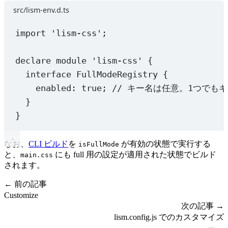
src/lism-env.d.ts
import
'lism-css'
;
declare
module
'lism-css'
 {
interface
FullModeRegistry
 {
enabled
:
true
; 
// キー名は任意。1つでもキ
}
}
なお、
CLI ビルド
を
が有効の状態で実行する
isFullMode
と、
にも full 用の設定が適用された状態でビルド
main.css
されます。
← 前の記事
Customize
次の記事 →
lism.config.js でのカスタマイズ