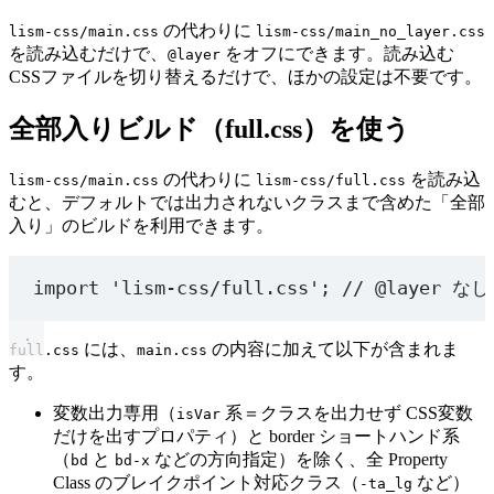
の代わりに
lism-css/main.css
lism-css/main_no_layer.css
を読み込むだけで、
をオフにできます。読み込む
@layer
CSSファイルを切り替えるだけで、ほかの設定は不要です。
全部入りビルド（full.css）を使う
の代わりに
を読み込
lism-css/main.css
lism-css/full.css
むと、デフォルトでは出力されないクラスまで含めた「全部
入り」のビルドを利用できます。
import
'lism-css/full.css'
; 
// @layer なし
には、
の内容に加えて以下が含まれま
full.css
main.css
す。
変数出力専用（
系＝クラスを出力せず CSS変数
isVar
だけを出すプロパティ）と border ショートハンド系
（
と
などの方向指定）を除く、全 Property
bd
bd-x
Class のブレイクポイント対応クラス（
など）
-ta_lg