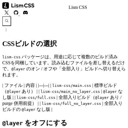
Lism CSS
CSSビルドの選択
パッケージは、用途に応じて複数のビルド済み
lism-css
CSSを同梱しています。読み込むファイルを差し替えるだけ
で、
のオン / オフや「全部入り」ビルドへ切り替えら
@layer
れます。
| ファイル | 内容 | |---|---| |
| 標準ビルド
lism-css/main.css
（
あり） | |
|
な
@layer
lism-css/main_no_layer.css
@layer
し版 | |
| 全部入りビルド（
あり /
lism-css/full.css
@layer
purge 併用前提） | |
| 全部入り
lism-css/full_no_layer.css
ビルドの
なし版 |
@layer
をオフにする
@layer