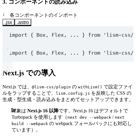
3. コンポーネントの読み込み
↓
各コンポーネントのインポート
.jsx
.astro
import
 { Box, Flex, ... } 
from
'lism-css/
import
 { Box, Flex, ... } 
from
'lism-css/
Next.js での導入
Next.js では、
の
で設定ファイ
@lism-css/plugin
withLism()
ルをラップすることで、
を反映した CSS の
lism.config.js
生成・型生成・読み込みをまとめてセットアップできます。
対象は
Next.js 16 以降
です。Next.js 16 はデフォルトで
Turbopack を使用します（
/
next dev --webpack
next
の webpack フォールバックにも対応し
build --webpack
ています）。