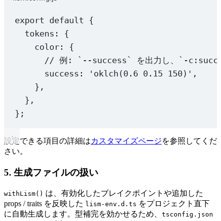
export
default
 {
tokens: {
color: {
// 例: `--success` を出力し、`-c:suc
success: 
'oklch(0.6 0.15 150)'
,
},
},
};
設定できる項目の詳細は
カスタマイズページ
を参照してくだ
さい。
5. 生成ファイルの扱い
は、有効化したブレイクポイントや追加した
withLism()
props / traits を反映した
をプロジェクト直下
lism-env.d.ts
に自動生成します。型補完を効かせるため、
tsconfig.json