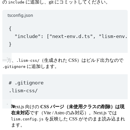
の
に追加し、git にコミットしてください。
include
tsconfig.json
{
"include"
: [
"next-env.d.ts"
, 
"lism-env.
}
一方、
（生成された CSS）はビルド出力なので
.lism-css/
に追加します。
.gitignore
# .gitignore
.lism-css/
Next.js 向けの
CSS パージ（未使用クラスの削除）は現
在未対応
です（Vite / Astro のみ対応）。Next.js では
を反映した CSS がそのまま読み込まれ
lism.config.js
ます。