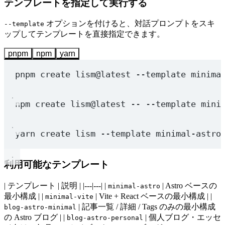
テンプレートを指定して実行する
オプションを付けると、対話プロンプトをスキ
--template
ップしてテンプレートを直接指定できます。
pnpm
npm
yarn
pnpm
create
lism@latest
--template
minima
npm
create
lism@latest
--
--template
mini
yarn
create
lism
--template
minimal-astro
利用可能なテンプレート
| テンプレート | 説明 | |---|---| |
| Astro ベースの
minimal-astro
最小構成 | |
| Vite + React ベースの最小構成 | |
minimal-vite
| 記事一覧 / 詳細 / Tags のみの最小構成
blog-astro-minimal
の Astro ブログ | |
| 個人ブログ・エッセ
blog-astro-personal