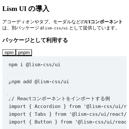
Lism UI の導入
アコーディオンやタブ、モーダルなどの
UIコンポーネント
は、別パッケージ
として提供しています。
@lism-css/ui
パッケージとして利用する
npm
pnpm
npm
i
@lism-css/ui
pnpm
add
@lism-css/ui
// Reactコンポーネントをインポートする例
import
 { Accordion } 
from
'@lism-css/ui/r
import
 { Tabs } 
from
'@lism-css/ui/react/
import
 { Button } 
from
'@lism-css/ui/reac