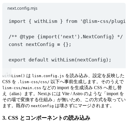
next.config.mjs
import
 { withLism } 
from
'@lism-css/plugi
/** 
@type
{import('next').NextConfig}
 */
const
nextConfig
=
 {};
export
default
withLism
(nextConfig);
は
を読み込み、設定を反映した
withLism()
lism.config.js
CSS を
以下へ事前生成します。そのうえで
.lism-css/css/
などの import を生成済み CSS へ差し替
lism-css/main.css
え（alias）ます。Next.js には Vite / Astro のような「import を
その場で変換する仕組み」が無いため、この方式を取ってい
ます。既存の
は壊さずにマージされます。
nextConfig
3. CSS とコンポーネントの読み込み