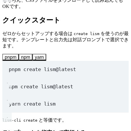
もちろん、CSSファイルをダウンロードして読み込んでも
OKです。
クイックスタート
ゼロからセットアップする場合は
を使うのが最
create lism
短です。テンプレートと出力先は対話プロンプトで選択でき
ます。
pnpm
npm
yarn
pnpm
create
lism@latest
npm
create
lism@latest
yarn
create
lism
と等価です。
lism-cli create