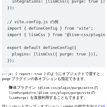
integrations: [
lismCss
({ purge: 
true
 })
});
// vite.config.js の例
import
 { defineConfig } 
from
'vite'
;
import
 { lismCss } 
from
'@lism-css/plugin
export
default
defineConfig
({
plugins: [
lismCss
({ purge: 
true
 })],
});
のようにオブジェクトで渡すと、
purge: { report: true }
purge プラグインの各オプションも指定できます。
単体プラグイン（
の
@lism-css/plugin/purge/astro
/
の
lismPurgeAstro
@lism-css/plugin/purge/vite
）を直接利用することもできます。
lismPurge
詳しいセットアップ・オプション・safelist の指定方法は
CSS