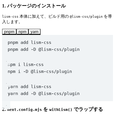
1. パッケージのインストール
本体に加えて、ビルド用の
を導
lism-css
@lism-css/plugin
入します。
pnpm
npm
yarn
pnpm
add
lism-css
pnpm
add
-D
@lism-css/plugin
npm
i
lism-css
npm
i
-D
@lism-css/plugin
yarn
add
lism-css
yarn
add
-D
@lism-css/plugin
2.
を
でラップする
next.config.mjs
withLism()