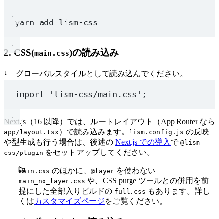
yarn
add
lism-css
2. CSS(
)の読み込み
main.css
↓
グローバルスタイルとして読み込んでください。
import
'lism-css/main.css'
;
Next.js（16 以降）では、ルートレイアウト（App Router なら
）で読み込みます。
の反映
app/layout.tsx
lism.config.js
や型生成も行う場合は、後述の
Next.js での導入
で
@lism-
をセットアップしてください。
css/plugin
のほかに、
を使わない
main.css
@layer
や、CSS purge ツールとの併用を前
main_no_layer.css
提にした全部入りビルドの
もあります。詳し
full.css
くは
カスタマイズページ
をご覧ください。