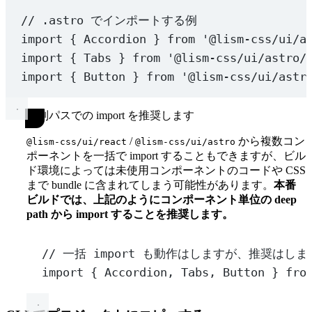
// .astro でインポートする例
import
 { Accordion } 
from
'@lism-css/ui/a
import
 { Tabs } 
from
'@lism-css/ui/astro/
import
 { Button } 
from
'@lism-css/ui/astr
個別パスでの import を推奨します
/
から複数コン
@lism-css/ui/react
@lism-css/ui/astro
ポーネントを一括で import することもできますが、ビル
ド環境によっては未使用コンポーネントのコードや CSS
まで bundle に含まれてしまう可能性があります。
本番
ビルドでは、上記のようにコンポーネント単位の deep
path から import することを推奨します。
// 一括 import も動作はしますが、推奨はしま
import
 { Accordion, Tabs, Button } 
fro