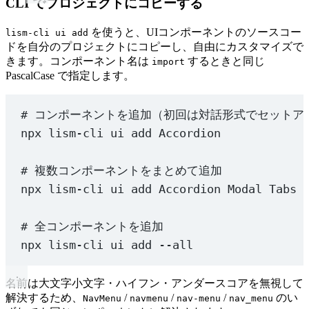
CLI でプロジェクトにコピーする
を使うと、UIコンポーネントのソースコー
lism-cli ui add
ドを自分のプロジェクトにコピーし、自由にカスタマイズで
きます。コンポーネント名は
するときと同じ
import
PascalCase で指定します。
# コンポーネントを追加（初回は対話形式でセットア
npx
lism-cli
ui
add
Accordion
# 複数コンポーネントをまとめて追加
npx
lism-cli
ui
add
Accordion
Modal
Tabs
# 全コンポーネントを追加
npx
lism-cli
ui
add
--all
名前は大文字小文字・ハイフン・アンダースコアを無視して
解決するため、
/
/
/
のい
NavMenu
navmenu
nav-menu
nav_menu