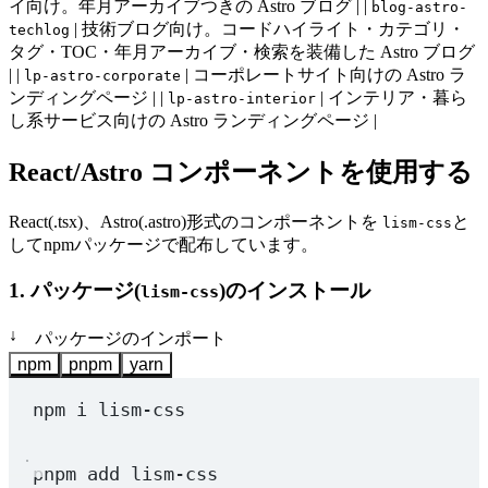
イ向け。年月アーカイブつきの Astro ブログ | |
blog-astro-
| 技術ブログ向け。コードハイライト・カテゴリ・
techlog
タグ・TOC・年月アーカイブ・検索を装備した Astro ブログ
| |
| コーポレートサイト向けの Astro ラ
lp-astro-corporate
ンディングページ | |
| インテリア・暮ら
lp-astro-interior
し系サービス向けの Astro ランディングページ |
React/Astro コンポーネントを使用する
React(.tsx)、Astro(.astro)形式のコンポーネントを
と
lism-css
してnpmパッケージで配布しています。
1. パッケージ(
)のインストール
lism-css
↓
パッケージのインポート
npm
pnpm
yarn
npm
i
lism-css
pnpm
add
lism-css