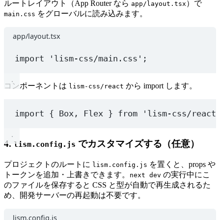
ルートレイアウト（App Router なら
）で
app/layout.tsx
をグローバルに読み込みます。
main.css
app/layout.tsx
import
'lism-css/main.css'
;
コンポーネントは
から import します。
lism-css/react
import
 { Box, Flex } 
from
'lism-css/react
4.
でカスタマイズする（任意）
lism.config.js
プロジェクトのルートに
を置くと、props や
lism.config.js
トークンを追加・上書きできます。
の実行中にこ
next dev
のファイルを保存すると CSS と型が自動で再生成されるた
め、開発サーバーの再起動は不要です。
lism.config.js