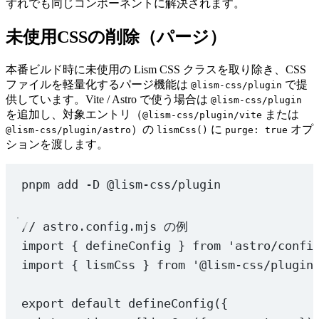
ずれでも同じコンポーネントに解決されます。
未使用CSSの削除（パージ）
本番ビルド時に未使用の Lism CSS クラスを取り除き、CSS
ファイルを軽量化するパージ機能は
で提
@lism-css/plugin
供しています。Vite / Astro で使う場合は
@lism-css/plugin
を追加し、対象エントリ（
または
@lism-css/plugin/vite
）の
に
オプ
@lism-css/plugin/astro
lismCss()
purge: true
ションを渡します。
pnpm
add
-D
@lism-css/plugin
// astro.config.mjs の例
import
 { defineConfig } 
from
'astro/confi
import
 { lismCss } 
from
'@lism-css/plugin
export
default
defineConfig
({