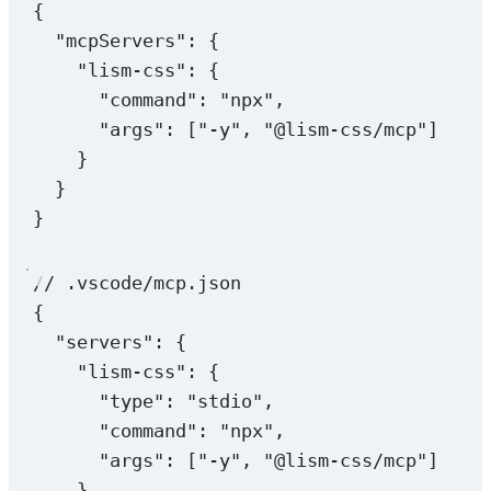
{
"mcpServers"
: {
"lism-css"
: {
"command"
: 
"npx"
,
"args"
: [
"-y"
, 
"@lism-css/mcp"
]
}
}
}
// .vscode/mcp.json
{
"servers"
: {
"lism-css"
: {
"type"
: 
"stdio"
,
"command"
: 
"npx"
,
"args"
: [
"-y"
, 
"@lism-css/mcp"
]
}