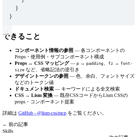
}
}
できること
コンポーネント情報の参照
— 各コンポーネントの
Props・使用例・サブコンポーネント構成
Props ↔ CSS マッピング
—
→
、
→
p
padding
fz
font-
など、省略記法の逆引き
size
デザイントークンの参照
— 色、余白、フォントサイズ
などのトークン値
ドキュメント検索
— キーワードによる全文検索
CSS → Lism 変換
— 既存CSSコードからLism CSSの
props・コンポーネント提案
詳細は
GitHub - @lism-css/mcp
をご覧ください。
← 前の記事
Skills