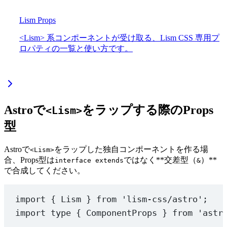
Lism Props
<Lism> 系コンポーネントが受け取る、Lism CSS 専用プ
ロパティの一覧と使い方です。
Astroで
をラップする際のProps
<Lism>
型
Astroで
をラップした独自コンポーネントを作る場
<Lism>
合、Props型は
ではなく**交差型（
）**
interface extends
&
で合成してください。
import
 { Lism } 
from
'lism-css/astro'
;
import
type
 { ComponentProps } 
from
'astr