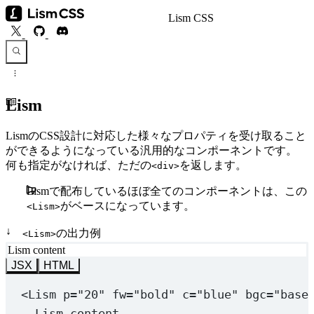
Lism CSS
Lism
LismのCSS設計に対応した様々なプロパティを受け取ること
ができるようになっている汎用的なコンポーネントです。
何も指定がなければ、ただの
を返します。
<div>
Lismで配布しているほぼ全てのコンポーネントは、この
がベースになっています。
<Lism>
↓
の出力例
<Lism>
Lism content
JSX
HTML
<
Lism
p
=
"20"
fw
=
"bold"
c
=
"blue"
bgc
=
"base
Lism content