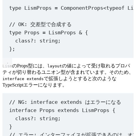
type
LismProps
=
ComponentProps
<
typeof
 Li
// OK: 交差型で合成する
type
Props
=
LismProps
&
 {
class
?:
string
;
};
のProps型には、
の値によって受け取れるプロパ
Lism
layout
ティが切り替わるユニオン型が含まれています。そのため、
で拡張しようとすると次のような
interface extends
TypeScriptエラーになります。
// NG: interface extends はエラーになる
interface
Props
extends
LismProps
 {
class
?:
string
;
}
// エラー: インターフェイスが拡張できるのは、オ