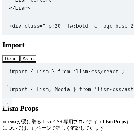
</
Lism
>
<
div
class
=
"-p:20 -fw:bold -c -bgc:base-2
Import
React
Astro
import
 { Lism } 
from
'lism-css/react'
;
import
 { Lism, Media } 
from
'lism-css/ast
Lism Props
が受け取る Lism CSS 専用プロパティ（
Lism Props
）
<Lism>
については、別ページで詳しく解説しています。