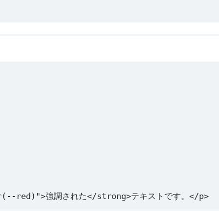
r(--red)"
>強調された</
strong
>テキストです。</
p
>