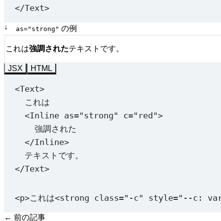
</
Text
>
↓
の例
as="strong"
これは
強調された
テキストです。
JSX
HTML
<
Text
>
これは
<
Inline
as
=
"strong"
c
=
"red"
>
強調された
</
Inline
>
テキストです。
</
Text
>
<
p
>これは<
strong
class
=
"-c"
style
=
"--c: va
← 前の記事