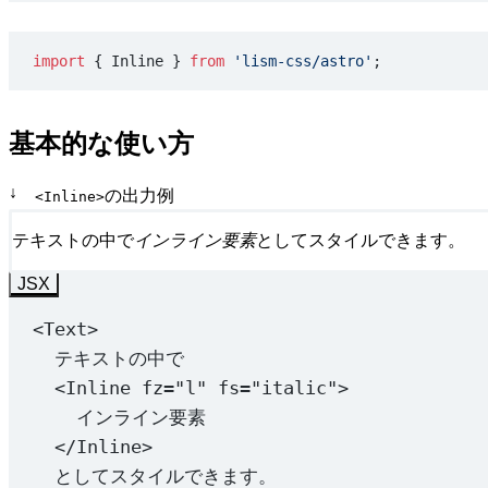
import
 { Inline } 
from
 'lism-css/astro'
;
基本的な使い方
↓
の出力例
<Inline>
テキストの中で
インライン要素
としてスタイルできます。
JSX
<
Text
>
テキストの中で
<
Inline
fz
=
"l"
fs
=
"italic"
>
インライン要素
</
Inline
>
としてスタイルできます。