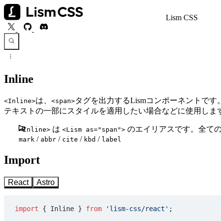
Lism CSS
Inline
は、
タグを出力するLismコンポーネントです
<Inline>
<span>
テキストの一部にスタイルを適用したい場合などに使用しま
は
のエイリアスです。全て
<Inline>
<Lism as="span">
/
/
/
/
mark
abbr
cite
kbd
label
Import
React
Astro
import
 { Inline } 
from
 'lism-css/react'
;