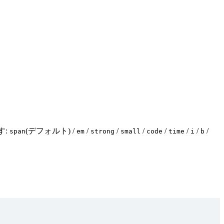
す:
(デフォルト) /
/
/
/
/
/
/
/
span
em
strong
small
code
time
i
b