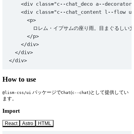
<
div
class
=
"c--chat_deco a--decorator
<
div
class
=
"c--chat_content l--flow u
<
p
>
ロレム・イプサムの座り雨。目まぐるしい文章
</
p
>
</
div
>
</
div
>
</
div
>
How to use
パッケージで
(
)として提供してい
@lism-css/ui
Chat
c--chat
ます。
Import
React
Astro
HTML