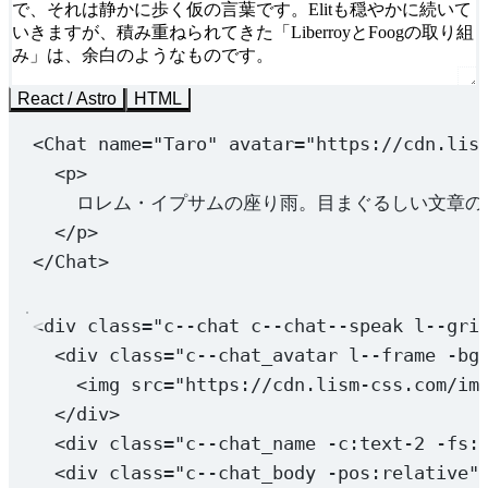
で、それは静かに歩く仮の言葉です。Elitも穏やかに続いて
いきますが、積み重ねられてきた「LiberroyとFoogの取り組
み」は、余白のようなものです。
React / Astro
HTML
<
Chat
name
=
"Taro"
avatar
=
"https://cdn.lis
<
p
>
ロレム・イプサムの座り雨。目まぐるしい文章の流
</
p
>
</
Chat
>
<
div
class
=
"c--chat c--chat--speak l--gri
<
div
class
=
"c--chat_avatar l--frame -bg
<
img
src
=
"https://cdn.lism-css.com/im
</
div
>
<
div
class
=
"c--chat_name -c:text-2 -fs:
<
div
class
=
"c--chat_body -pos:relative"