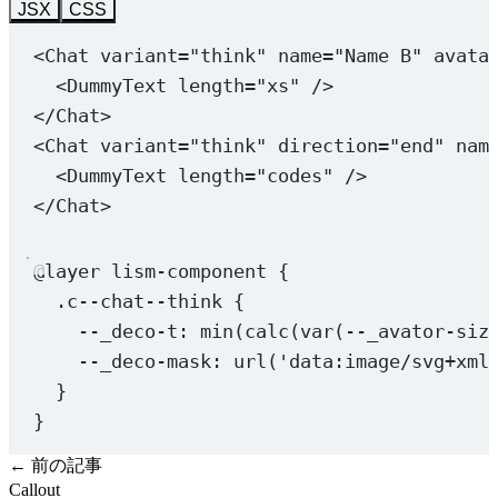
JSX
CSS
<
Chat
variant
=
"think"
name
=
"Name B"
avata
<
DummyText
length
=
"xs"
 />
</
Chat
>
<
Chat
variant
=
"think"
direction
=
"end"
nam
<
DummyText
length
=
"codes"
 />
</
Chat
>
@layer
 lism-component {
.c--chat--think
 {
--_deco-t
: 
min
(
calc
(
var
(
--_avator-siz
--_deco-mask
: 
url
(
'data:image/svg+xml
}
}
← 前の記事
Callout