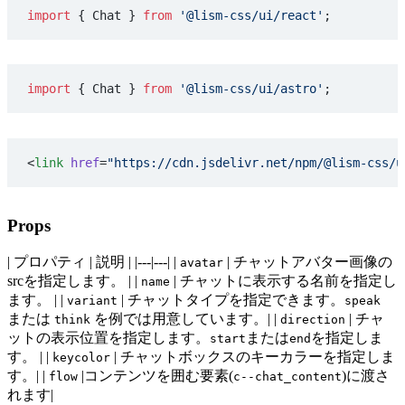
import
 { Chat } 
from
 '@lism-css/ui/react'
;
import
 { Chat } 
from
 '@lism-css/ui/astro'
;
<
link
 href
=
"https://cdn.jsdelivr.net/npm/@lism-css/u
Props
| プロパティ | 説明 | |---|---| |
| チャットアバター画像の
avatar
srcを指定します。 | |
| チャットに表示する名前を指定し
name
ます。 | |
| チャットタイプを指定できます。
variant
speak
または
を例では用意しています。| |
| チャ
think
direction
ットの表示位置を指定します。
または
を指定しま
start
end
す。 | |
| チャットボックスのキーカラーを指定しま
keycolor
す。| |
|コンテンツを囲む要素(
)に渡さ
flow
c--chat_content
れます|