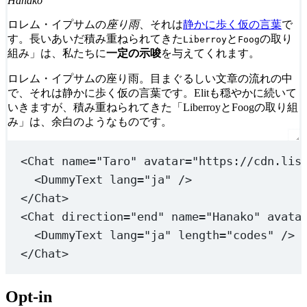
Hanako
ロレム・イプサムの
座り雨
、それは
静かに歩く仮の言葉
で
す。長いあいだ積み重ねられてきた
と
の取り
Liberroy
Foog
組み」は、私たちに
一定の示唆
を与えてくれます。
ロレム・イプサムの座り雨。目まぐるしい文章の流れの中
で、それは静かに歩く仮の言葉です。Elitも穏やかに続いて
いきますが、積み重ねられてきた「LiberroyとFoogの取り組
み」は、余白のようなものです。
<
Chat
name
=
"Taro"
avatar
=
"https://cdn.lis
<
DummyText
lang
=
"ja"
 />
</
Chat
>
<
Chat
direction
=
"end"
name
=
"Hanako"
avata
<
DummyText
lang
=
"ja"
length
=
"codes"
 />
</
Chat
>
Opt-in