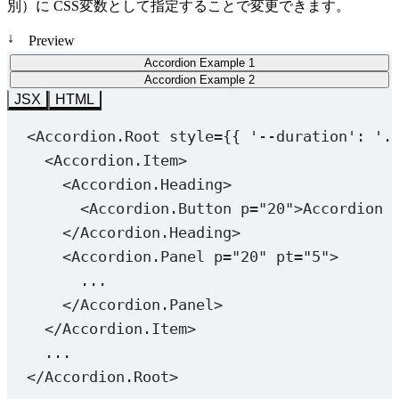
別）に CSS変数として指定することで変更できます。
↓
Preview
Accordion Example 1
Accordion Example 2
JSX
HTML
<
Accordion.Root
style
=
{{ 
'
--duration
'
: 
'.
<
Accordion.Item
>
<
Accordion.Heading
>
<
Accordion.Button
p
=
"20"
>Accordion 
</
Accordion.Heading
>
<
Accordion.Panel
p
=
"20"
pt
=
"5"
>
...
</
Accordion.Panel
>
</
Accordion.Item
>
...
</
Accordion.Root
>