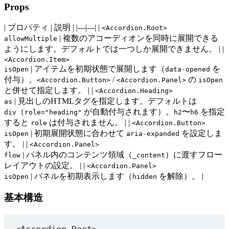
Props
| プロパティ | 説明 | |---|---| |
<Accordion.Root>
| 複数のアコーディオンを同時に展開できる
allowMultiple
ようにします。デフォルトでは一つしか展開できません。 | |
<Accordion.Item>
| アイテムを初期状態で展開します（
を
isOpen
data-opened
付与）。
/
の
<Accordion.Button>
<Accordion.Panel>
isOpen
と併せて指定します。 | |
<Accordion.Heading>
| 見出しのHTMLタグを指定します。デフォルトは
as
（
が自動付与されます）。
〜
を指定
div
role="heading"
h2
h6
すると
は付与されません。 | |
role
<Accordion.Button>
| 初期展開状態に合わせて
を設定しま
isOpen
aria-expanded
す。 | |
<Accordion.Panel>
| パネル内のコンテンツ領域（
）に渡すフロー
flow
_content
レイアウトの設定。 | |
<Accordion.Panel>
| パネルを初期表示します（
を解除）。 |
isOpen
hidden
基本構造