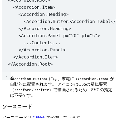
<
Accordion.Root
>
<
Accordion.Item
>
<
Accordion.Heading
>
<
Accordion.Button
>Accordion Label</
</
Accordion.Heading
>
<
Accordion.Panel
p
=
"20"
pt
=
"5"
>
...Contents...
</
Accordion.Panel
>
</
Accordion.Item
>
</
Accordion.Root
>
には、末尾に
が
<Accordion.Button>
<Accordion.Icon>
自動的に配置されます。 アイコンはCSSの疑似要素
（
/
）で描画されるため、SVGの指定
::before
::after
は不要です。
ソースコード
ソースコードは
GitHub
で公開しています。