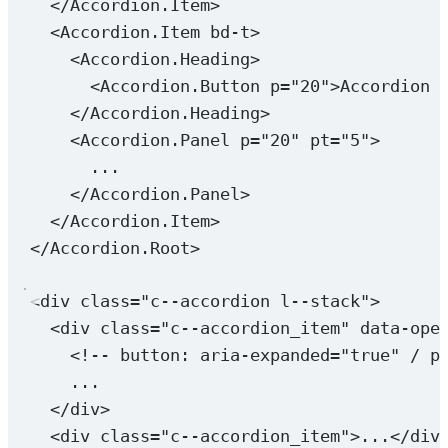
</
Accordion.Item
>
<
Accordion.Item
bd-t
>
<
Accordion.Heading
>
<
Accordion.Button
p
=
"20"
>Accordion 
</
Accordion.Heading
>
<
Accordion.Panel
p
=
"20"
pt
=
"5"
>
...
</
Accordion.Panel
>
</
Accordion.Item
>
</
Accordion.Root
>
<
div
class
=
"c--accordion l--stack"
>
<
div
class
=
"c--accordion_item"
data-ope
<!-- button: aria-expanded="true" / 
...
</
div
>
<
div
class
=
"c--accordion_item"
>...</
div