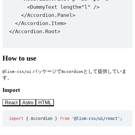
<
DummyText
length
=
"l"
 />
</
Accordion.Panel
>
</
Accordion.Item
>
</
Accordion.Root
>
How to use
パッケージで
として提供していま
@lism-css/ui
Accordion
す。
Import
React
Astro
HTML
import
 { Accordion } 
from
 '@lism-css/ui/react'
;