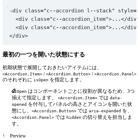
<
div
class
=
"c--accordion l--stack"
style
=
<
div
class
=
"c--accordion_item"
>...</
div
<
div
class
=
"c--accordion_item"
>...</
div
</
div
>
最初の一つを開いた状態にする
初期状態で展開しておきたいアイテムには、
/
/
<Accordion.Item>
<Accordion.Button>
<Accordion.Panel>
のそれぞれに
を指定します。
isOpen
はコンポーネントごとに役割が異なるため、3つ
isOpen
揃えて指定します。
では
<Accordion.Item>
data-
を付与してパネルの高さとアイコンを開いた状
opened
態にし、
では
を、
<Accordion.Button>
aria-expanded
では
の切り替えを担当しま
<Accordion.Panel>
hidden
す。
↓
Preview