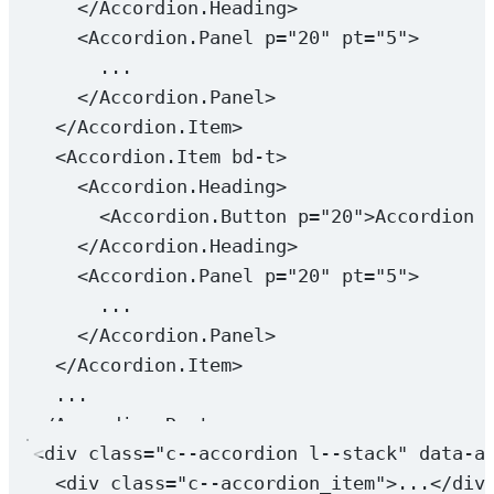
</
Accordion.Heading
>
<
Accordion.Panel
p
=
"20"
pt
=
"5"
>
...
</
Accordion.Panel
>
</
Accordion.Item
>
<
Accordion.Item
bd-t
>
<
Accordion.Heading
>
<
Accordion.Button
p
=
"20"
>Accordion 
</
Accordion.Heading
>
<
Accordion.Panel
p
=
"20"
pt
=
"5"
>
...
</
Accordion.Panel
>
</
Accordion.Item
>
...
</
Accordion.Root
>
<
div
class
=
"c--accordion l--stack"
data-a
<
div
class
=
"c--accordion_item"
>...</
div