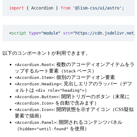
import
 { Accordion } 
from
 '@lism-css/ui/astro'
;
<
script
 type
=
"module"
 src
=
"https://cdn.jsdelivr.net/
以下のコンポーネントが利用できます。
: 複数のアコーディオンアイテムをラ
<Accordion.Root>
ップするルート要素（
ベース）
Stack
: 個別のアコーディオン要素
<Accordion.Item>
: 見出しエリアのラッパー（デフ
<Accordion.Heading>
ォルトは
）
<div role="heading">
: 開閉トリガーのボタン（末尾に
<Accordion.Button>
を自動で含みます）
<Accordion.Icon>
: 開閉状態を示すアイコン（CSS疑似
<Accordion.Icon>
要素で描画）
: 開閉されるコンテンツパネル
<Accordion.Panel>
（
を使用）
hidden="until-found"