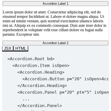
Accordion Label 1
Lorem ipsum dolor sit amet. Consectetur adipiscing elit, sed do
eiusmod tempor Incididunt ut. Labore et dolore magna aliqua. Ut
enim ad minim veniam, quis nostrud exercitation ullamco laboris
nisi ut. Aliquip ex ea commodo consequat. Duis aute irure dolor in
reprehenderit in voluptate velit esse cillum dolore eu fugiat nulla
pariatur. Excepteur sint.
Accordion Label 2
JSX
HTML
<
Accordion.Root
bd
>
<
Accordion.Item
isOpen
>
<
Accordion.Heading
>
<
Accordion.Button
p
=
"20"
isOpen
>Acc
</
Accordion.Heading
>
<
Accordion.Panel
p
=
"20"
pt
=
"5"
isOpen
...
</
Accordion.Panel
>