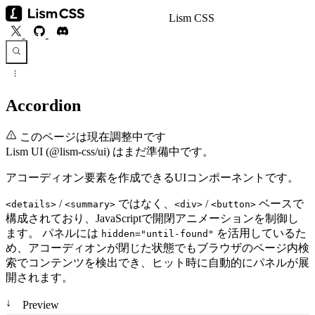
Lism CSS
Accordion
このページは現在調整中です
Lism UI (@lism-css/ui) はまだ準備中です。
アコーディオン要素を作成できるUIコンポーネントです。
/
ではなく、
/
ベースで
<details>
<summary>
<div>
<button>
構成されており、JavaScriptで開閉アニメーションを制御し
ます。 パネルには
を活用しているた
hidden="until-found"
め、アコーディオンが閉じた状態でもブラウザのページ内検
索でコンテンツを検出でき、ヒット時に自動的にパネルが展
開されます。
↓
Preview