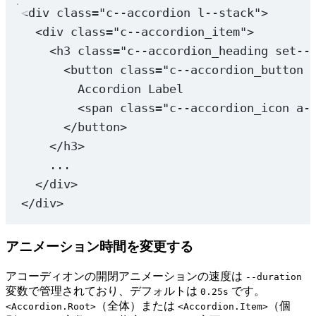
<
div
class
=
"c--accordion l--stack"
>
<
div
class
=
"c--accordion_item"
>
<
h3
class
=
"c--accordion_heading set--
<
button
class
=
"c--accordion_button 
Accordion Label
<
span
class
=
"c--accordion_icon a-
</
button
>
</
h3
>
...
</
div
>
</
div
>
アニメーション時間を変更する
アコーディオンの開閉アニメーションの速度は
--duration
変数で管理されており、デフォルトは
です。
0.25s
（全体）または
（個
<Accordion.Root>
<Accordion.Item>