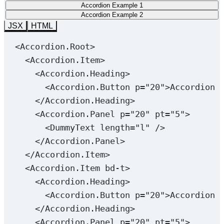
Accordion Example 1
Accordion Example 2
JSX
HTML
<
Accordion.Root
>
<
Accordion.Item
>
<
Accordion.Heading
>
<
Accordion.Button
p
=
"20"
>Accordion 
</
Accordion.Heading
>
<
Accordion.Panel
p
=
"20"
pt
=
"5"
>
<
DummyText
length
=
"l"
 />
</
Accordion.Panel
>
</
Accordion.Item
>
<
Accordion.Item
bd-t
>
<
Accordion.Heading
>
<
Accordion.Button
p
=
"20"
>Accordion 
</
Accordion.Heading
>
<
Accordion.Panel
p
=
"20"
pt
=
"5"
>