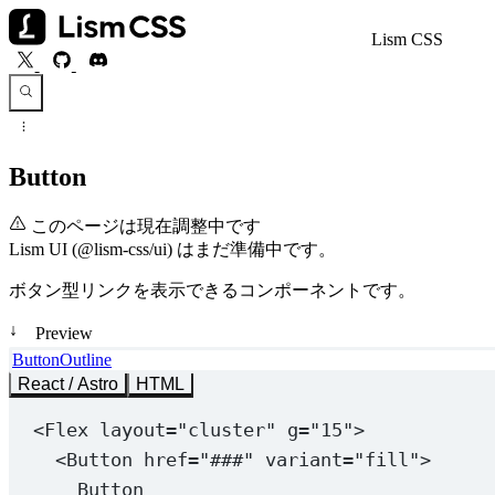
Lism CSS
Button
このページは現在調整中です
Lism UI (@lism-css/ui) はまだ準備中です。
ボタン型リンクを表示できるコンポーネントです。
↓
Preview
Button
Outline
React / Astro
HTML
<
Flex
layout
=
"cluster"
g
=
"15"
>
<
Button
href
=
"###"
variant
=
"fill"
>
Button