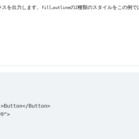
ラスを出力します。
,
の2種類のスタイルをこの例で
fill
outline
"
>Button</
Button
>
99"
>