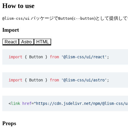
How to use
パッケージで
(
)として提供し
@lism-css/ui
Button
c--button
Import
React
Astro
HTML
import
 { Button } 
from
 '@lism-css/ui/react'
;
import
 { Button } 
from
 '@lism-css/ui/astro'
;
<
link
 href
=
"https://cdn.jsdelivr.net/npm/@lism-css/u
Props