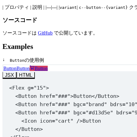
| プロパティ | 説明 | |---|---| |
|
ク
variant
c--button--{variant}
ソースコード
ソースコードは
GitHub
で公開しています。
Examples
↓
の使用例
Button
Button
Button
Button
JSX
HTML
<
Flex
g
=
"15"
>
<
Button
href
=
"###"
>Button</
Button
>
<
Button
href
=
"###"
bgc
=
"brand"
bdrs
=
"10
<
Button
href
=
"###"
bgc
=
"#d13d5e"
bdrs
=
"
<
Icon
icon
=
"cart"
 />Button
</
Button
>