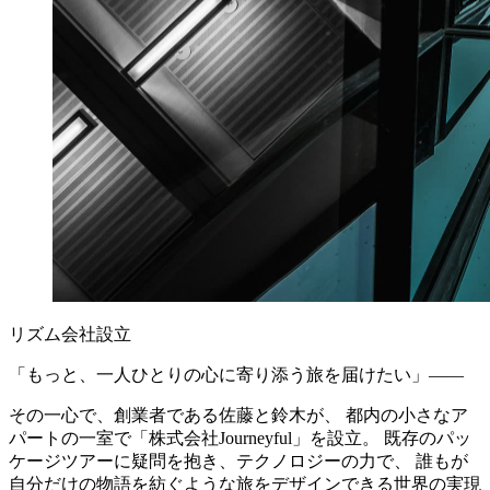
リズム会社設立
「もっと、一人ひとりの心に寄り添う旅を届けたい」——
その一心で、創業者である佐藤と鈴木が、 都内の小さなア
パートの一室で「株式会社Journeyful」を設立。 既存のパッ
ケージツアーに疑問を抱き、テクノロジーの力で、 誰もが
自分だけの物語を紡ぐような旅をデザインできる世界の実現