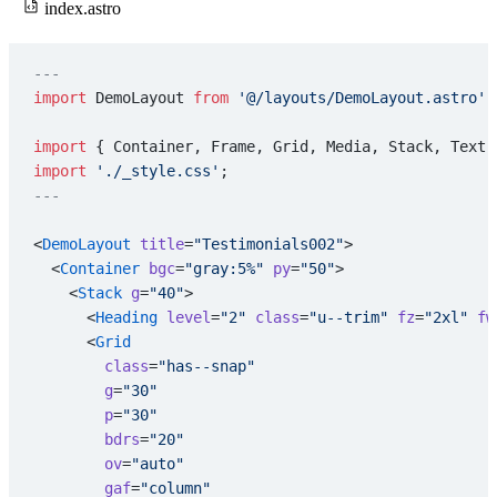
index.astro
---
import
 DemoLayout 
from
 '@/layouts/DemoLayout.astro'
;
import
 { Container, Frame, Grid, Media, Stack, Text,
import
 './_style.css'
;
---
<
DemoLayout
 title
=
"Testimonials002"
>
  <
Container
 bgc
=
"gray:5%"
 py
=
"50"
>
    <
Stack
 g
=
"40"
>
      <
Heading
 level
=
"2"
 class
=
"u--trim"
 fz
=
"2xl"
 fw
      <
Grid
        class
=
"has--snap"
        g
=
"30"
        p
=
"30"
        bdrs
=
"20"
        ov
=
"auto"
        gaf
=
"column"