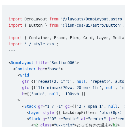
---
import
 DemoLayout 
from
 '@/layouts/DemoLayout.astro'
;
import
 { Button } 
from
 '@lism-css/ui/astro/Button'
;
import
 { Container, Frame, Flex, Grid, Layer, Media,
import
 './_style.css'
;
---
<
DemoLayout
 title
=
"Section006"
>
  <
Container
 bgc
=
"base"
>
    <
Grid
      gtr
={[
'repeat(2, 1fr)'
, 
null
, 
'repeat(4, auto)
      gtc
={[
'1fr minmax(70vw, 20rem) 1fr'
, 
null
, 
'mi
      h
={[
'auto'
, 
null
, 
'100svh'
]}
    >
      <
Stack
 gr
=
"1 / -1"
 gc
={[
'2 / span 1'
, 
null
, 
'1
        <
Layer
 style
={{ backdropFilter: 
'blur(8px)'
 
        <
Stack
 g
=
"40"
 c
=
"white"
 ai
=
"center"
 jc
=
"cent
          <
h2
 class
=
"u--trim"
>とっておきの週末</
h2
>