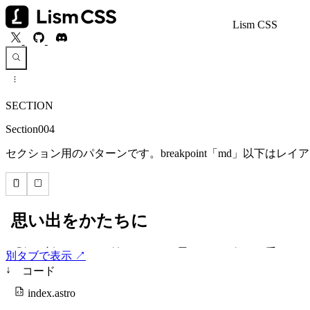
Lism CSS
SECTION
Section004
セクション用のパターンです。breakpoint「md」以下は
別タブで表示 ↗
↓
コード
index.astro