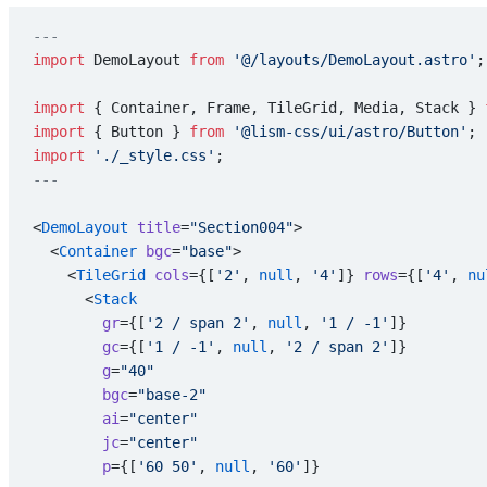
---
import
 DemoLayout 
from
 '@/layouts/DemoLayout.astro'
;
import
 { Container, Frame, TileGrid, Media, Stack } 
import
 { Button } 
from
 '@lism-css/ui/astro/Button'
;
import
 './_style.css'
;
---
<
DemoLayout
 title
=
"Section004"
>
  <
Container
 bgc
=
"base"
>
    <
TileGrid
 cols
={[
'2'
, 
null
, 
'4'
]} 
rows
={[
'4'
, 
nu
      <
Stack
        gr
={[
'2 / span 2'
, 
null
, 
'1 / -1'
]}
        gc
={[
'1 / -1'
, 
null
, 
'2 / span 2'
]}
        g
=
"40"
        bgc
=
"base-2"
        ai
=
"center"
        jc
=
"center"
        p
={[
'60 50'
, 
null
, 
'60'
]}