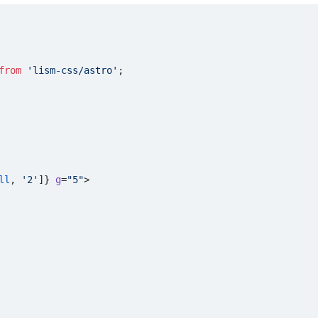
from
 'lism-css/astro'
;
ll
, 
'2'
]} 
g
=
"5"
>