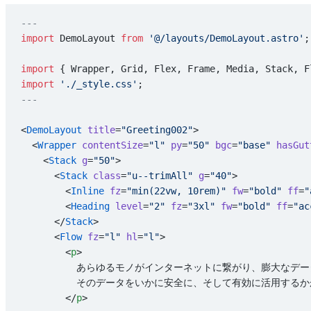
---
import
 DemoLayout 
from
 '@/layouts/DemoLayout.astro'
;
import
 { Wrapper, Grid, Flex, Frame, Media, Stack, F
import
 './_style.css'
;
---
<
DemoLayout
 title
=
"Greeting002"
>
  <
Wrapper
 contentSize
=
"l"
 py
=
"50"
 bgc
=
"base"
 hasGut
    <
Stack
 g
=
"50"
>
      <
Stack
 class
=
"u--trimAll"
 g
=
"40"
>
        <
Inline
 fz
=
"min(22vw, 10rem)"
 fw
=
"bold"
 ff
=
"
        <
Heading
 level
=
"2"
 fz
=
"3xl"
 fw
=
"bold"
 ff
=
"ac
      </
Stack
>
      <
Flow
 fz
=
"l"
 hl
=
"l"
>
        <
p
>
          あらゆるモノがインターネットに繋がり、膨大な
          そのデータをいかに安全に、そして有効に活用す
        </
p
>