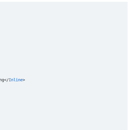
ng</
Inline
>