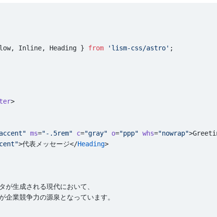
low, Inline, Heading } 
from
 'lism-css/astro'
;
ter
>
accent"
 ms
=
"-.5rem"
 c
=
"gray"
 o
=
"ppp"
 whs
=
"nowrap"
>Greeti
cent"
>代表メッセージ</
Heading
>
データが生成される現代において、
るかが企業競争力の源泉となっています。