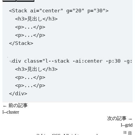
<
Stack
ai
=
"center"
g
=
"20"
p
=
"30"
>
<
h3
>見出し</
h3
>
<
p
>...</
p
>
<
p
>...</
p
>
</
Stack
>
<
div
class
=
"l--stack 
-ai:center
 -p:30 -g:
<
h3
>見出し</
h3
>
<
p
>...</
p
>
<
p
>...</
p
>
</
div
>
← 前の記事
l--cluster
次の記事 →
l--grid
目