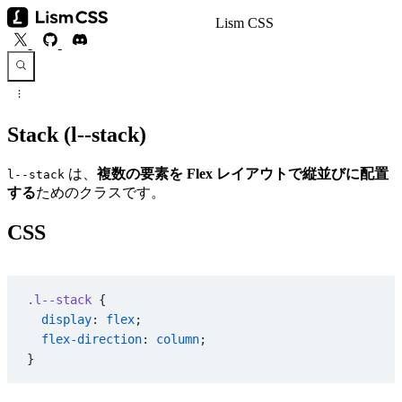
Lism CSS
Stack (l--stack)
は、
複数の要素を Flex レイアウトで縦並びに配置
l--stack
する
ためのクラスです。
CSS
.l--stack
 {
  display
: 
flex
;
  flex-direction
: 
column
;
}