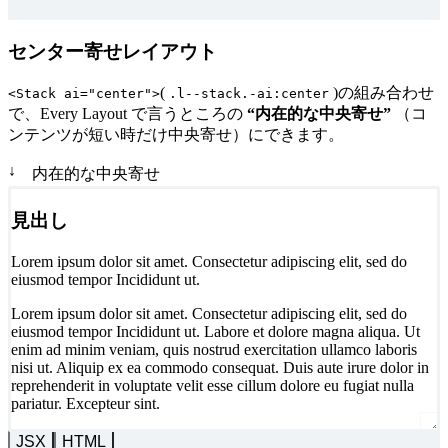
センター寄せレイアウト
(
)の組み合わせ
<Stack ai="center">
.l--stack.-ai:center
で、Every Layout で言うところの
“内在的な中央寄せ”
（コ
ンテンツが短い時だけ中央寄せ）にできます。
↓
内在的な中央寄せ
見出し
Lorem ipsum dolor sit amet. Consectetur adipiscing elit, sed do
eiusmod tempor Incididunt ut.
Lorem ipsum dolor sit amet. Consectetur adipiscing elit, sed do
eiusmod tempor Incididunt ut. Labore et dolore magna aliqua. Ut
enim ad minim veniam, quis nostrud exercitation ullamco laboris
nisi ut. Aliquip ex ea commodo consequat. Duis aute irure dolor in
reprehenderit in voluptate velit esse cillum dolore eu fugiat nulla
pariatur. Excepteur sint.
JSX
HTML